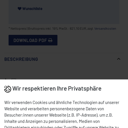
Wunschliste
* Nettopreis | Bruttopreis inkl. 19% MwSt.: 821,10 EUR, zzgl.
Versandkosten
DOWNLOAD PDF
BESCHREIBUNG
Ausführung
Wir respektieren Ihre Privatsphäre
Motor unten
4 Brenner
Wir verwenden Cookies und ähnliche Technologien auf unserer
Kapazität:
max. 40-50 kg
Website und verarbeiten personenbezogene Daten von
Leistungsstarke Brenner
Besucher:innen unserer Webseite (z.B. IP-Adresse), um z.B.
Inhalte und Anzeigen zu personalisieren, Medien von
Sicherheitsventil
Drittanbietern einzubinden oder Zugriffe auf unsere Website zu