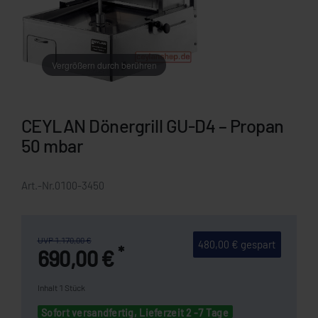
Vergrößern durch berühren
CEYLAN Dönergrill GU-D4 – Propan
50 mbar
Art.-Nr.
0100-3450
UVP 1.170,00 €
480,00 € gespart
*
690,00 €
Inhalt
1
Stück
Sofort versandfertig, Lieferzeit 2 -7 Tage