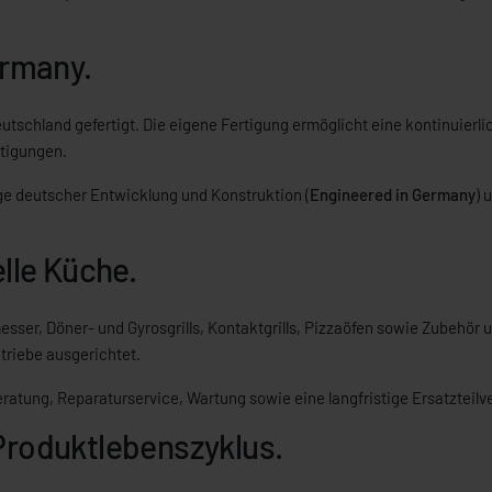
ermany.
schland gefertigt. Die eigene Fertigung ermöglicht eine kontinuierl
tigungen.
ge deutscher Entwicklung und Konstruktion (
Engineered in Germany
) 
lle Küche.
er, Döner- und Gyrosgrills, Kontaktgrills, Pizzaöfen sowie Zubehör un
riebe ausgerichtet.
tung, Reparaturservice, Wartung sowie eine langfristige Ersatzteilv
Produktlebenszyklus.