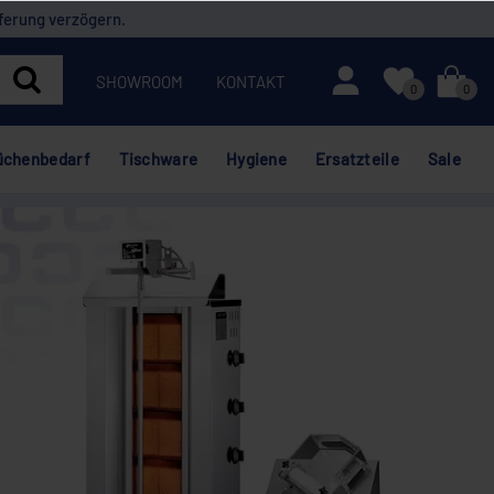
ferung verzögern.
Mein Konto
SHOWROOM
KONTAKT
0
0
üchenbedarf
Tischware
Hygiene
Ersatzteile
Sale