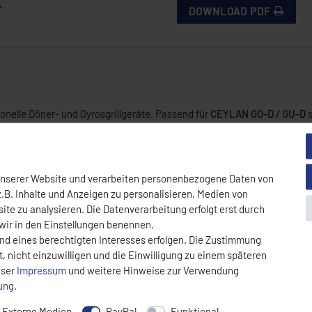
DOWNLOAD PDF
ionelle Döner- und Gyrosgrillgeräte. Passend für
CEYLAN GO-D / GU-D
s
 mit
Propan-, Butan- oder Flüssiggas
.
unserer Website und verarbeiten personenbezogene Daten von
.B. Inhalte und Anzeigen zu personalisieren, Medien von
ite zu analysieren. Die Datenverarbeitung erfolgt erst durch
 wir in den Einstellungen benennen.
und eines berechtigten Interesses erfolgen. Die Zustimmung
, nicht einzuwilligen und die Einwilligung zu einem späteren
nser
Impressum
und weitere Hinweise zur Verwendung
rung
.
Externe Medien
PayPal
Funktional