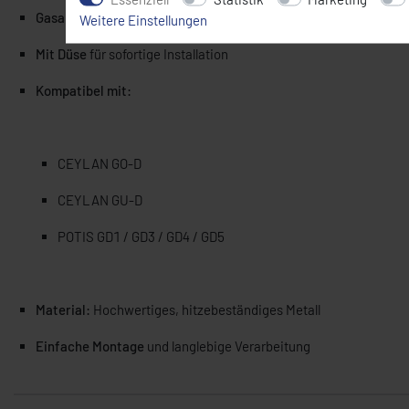
Gasarten:
Propan / Butan / Flüssiggas
Weitere Einstellungen
Mit Düse
für sofortige Installation
Kompatibel mit:
CEYLAN GO-D
CEYLAN GU-D
POTIS GD1 / GD3 / GD4 / GD5
Material:
Hochwertiges, hitzebeständiges Metall
Einfache Montage
und langlebige Verarbeitung