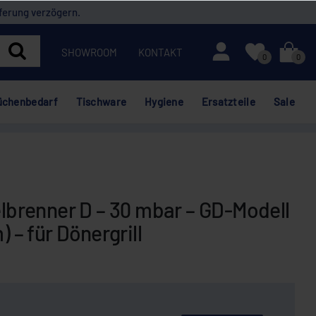
ferung verzögern.
Mein Konto
SHOWROOM
KONTAKT
0
0
üchenbedarf
Tischware
Hygiene
Ersatzteile
Sale
renner D – 30 mbar – GD-Modell
) – für Dönergrill