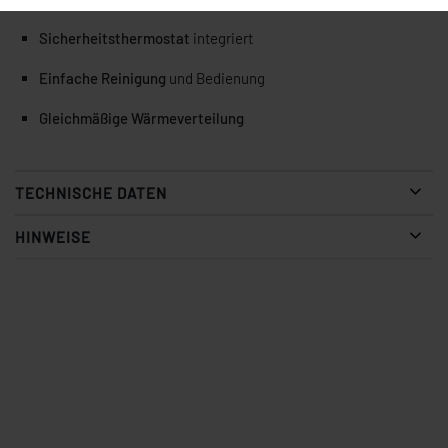
Sicherheitsthermostat
integriert
Einfache Reinigung
und Bedienung
Gleichmäßige Wärmeverteilung
TECHNISCHE DATEN
HINWEISE