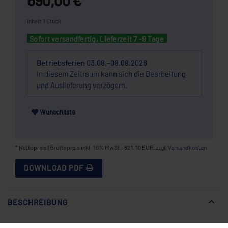
Inhalt
1
Stück
Sofort versandfertig, Lieferzeit 7 -9 Tage
Betriebsferien 03.08.–08.08.2026
In diesem Zeitraum kann sich die Bearbeitung
und Auslieferung verzögern.
Wunschliste
* Nettopreis | Bruttopreis inkl. 19% MwSt.: 821,10 EUR, zzgl.
Versandkosten
DOWNLOAD PDF
BESCHREIBUNG