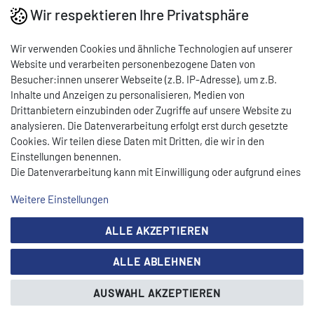
Wir respektieren Ihre Privatsphäre
Leistungsstarke
Elektro-Bratplatte
von
CEYLAN
mit glatter
Oberfläche – ideal für den professionellen Einsatz in Gastronomie,
Wir verwenden Cookies und ähnliche Technologien auf unserer
Imbiss und Großküche. Die massive Grillfläche mit Sammelrinne
Website und verarbeiten personenbezogene Daten von
und Fettauffangschublade sorgt für sauberes Arbeiten und
Besucher:innen unserer Webseite (z.B. IP-Adresse), um z.B.
gleichmäßige Hitzeverteilung. Dank Spritzschutz,
Inhalte und Anzeigen zu personalisieren, Medien von
Sicherheitsthermostat und Betriebskontrollleuchte ist ein
Drittanbietern einzubinden oder Zugriffe auf unsere Website zu
sicherer und effizienter Betrieb gewährleistet.
analysieren. Die Datenverarbeitung erfolgt erst durch gesetzte
Cookies. Wir teilen diese Daten mit Dritten, die wir in den
Eigenschaften:
Einstellungen benennen.
Die Datenverarbeitung kann mit Einwilligung oder aufgrund eines
berechtigten Interesses erfolgen. Die Zustimmung kann erteilt
Weitere Einstellungen
Ausführung:
Elektrogerät / Standgerät
oder abgelehnt werden. Es besteht das Recht, nicht einzuwilligen
und die Einwilligung zu einem späteren Zeitpunkt zu ändern oder
Grillfläche:
glatt
, mit Sammelrinne & Abflussöffnung
ALLE AKZEPTIEREN
zu widerrufen. Beachten Sie unser
Impressum
und weitere
Hinweise zur Verwendung personenbezogener Daten in unserer
Temperatur
stufenlos regulierbar
ALLE ABLEHNEN
Daten­schutz­erklärung
.
Geeignet für trockenes Garen oder mit etwas Öl
AUSWAHL AKZEPTIEREN
Mit
Fettauffangschublade