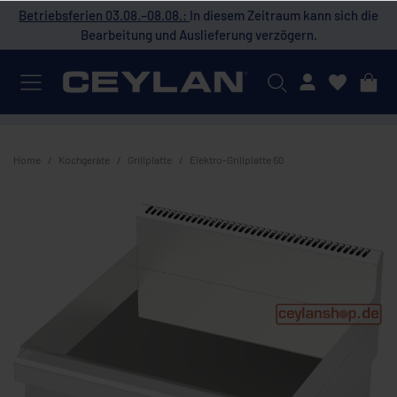
 die
Betriebsferien 03.08.–08.08.:
In diesem Zeitraum kann sich die
Bet
Bearbeitung und Auslieferung verzögern.
Mein Konto
Home
Kochgeräte
Grillplatte
Elektro-Grillplatte 60