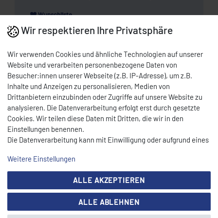
Wunschliste
Wir respektieren Ihre Privatsphäre
* Nettopreis | Bruttopreis inkl. 19% MwSt.: 12,97 EUR, zzgl.
Versandkosten
Wir verwenden Cookies und ähnliche Technologien auf unserer
Website und verarbeiten personenbezogene Daten von
DOWNLOAD PDF
Besucher:innen unserer Webseite (z.B. IP-Adresse), um z.B.
Inhalte und Anzeigen zu personalisieren, Medien von
Drittanbietern einzubinden oder Zugriffe auf unsere Website zu
BESCHREIBUNG
analysieren. Die Datenverarbeitung erfolgt erst durch gesetzte
Cookies. Wir teilen diese Daten mit Dritten, die wir in den
Einstellungen benennen.
TECHNISCHE DATEN
Die Datenverarbeitung kann mit Einwilligung oder aufgrund eines
berechtigten Interesses erfolgen. Die Zustimmung kann erteilt
HINWEISE
Weitere Einstellungen
oder abgelehnt werden. Es besteht das Recht, nicht einzuwilligen
und die Einwilligung zu einem späteren Zeitpunkt zu ändern oder
ALLE AKZEPTIEREN
zu widerrufen. Beachten Sie unser
Impressum
und weitere
Hinweise zur Verwendung personenbezogener Daten in unserer
ALLE ABLEHNEN
Daten­schutz­erklärung
.