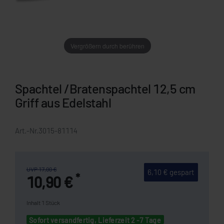
Vergrößern durch berühren
Spachtel /Bratenspachtel 12,5 cm
Griff aus Edelstahl
Art.-Nr.
3015-81114
UVP 17,00 €
6,10 € gespart
*
10,90 €
Inhalt
1
Stück
Sofort versandfertig, Lieferzeit 2 -7 Tage