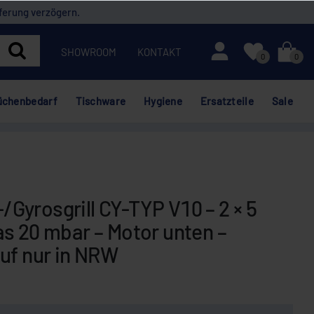
ferung verzögern.
Mein Konto
SHOWROOM
KONTAKT
0
0
üchenbedarf
Tischware
Hygiene
Ersatzteile
Sale
Gyrosgrill CY-TYP V10 – 2 × 5
s 20 mbar – Motor unten –
auf nur in NRW