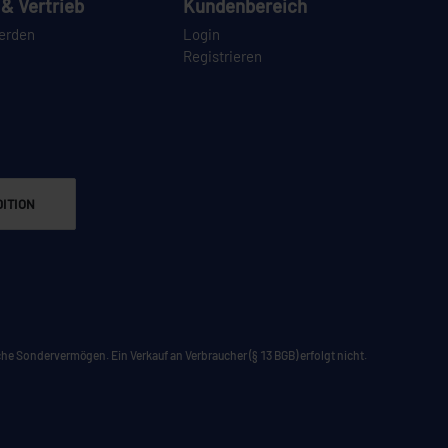
& Vertrieb
Kundenbereich
erden
Login
Registrieren
ITION
he Sondervermögen. Ein Verkauf an Verbraucher (§ 13 BGB) erfolgt nicht.