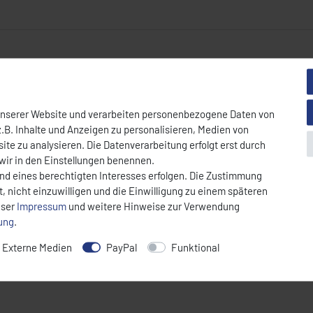
 Profi-Gerät für den Gastronomieeinsatz. Mit
zwei Reihen à fünf Brenn
ährleistet einen ruhigen Lauf, während das bewegliche Gehäuse und die
unserer Website und verarbeiten personenbezogene Daten von
.B. Inhalte und Anzeigen zu personalisieren, Medien von
ite zu analysieren. Die Datenverarbeitung erfolgt erst durch
 wir in den Einstellungen benennen.
und eines berechtigten Interesses erfolgen. Die Zustimmung
, nicht einzuwilligen und die Einwilligung zu einem späteren
nser
Impressum
und weitere Hinweise zur Verwendung
rung
.
Externe Medien
PayPal
Funktional