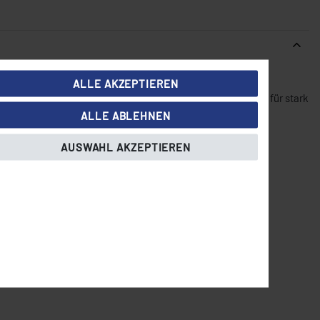
ALLE AKZEPTIEREN
ern
und einer Kapazität von bis zu
140 kg Fleisch
ist er ideal für stark
 präzise Hitzeverteilung perfekte Grillergebnisse liefern.
ALLE ABLEHNEN
AUSWAHL AKZEPTIEREN