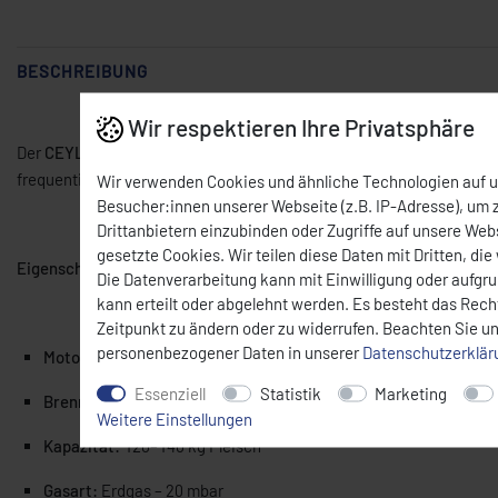
BESCHREIBUNG
Wir respektieren Ihre Privatsphäre
Der
CEYLAN Döner-/Gyrosgrill CY-TYP V10
ist ein leistungsstarkes
frequentierte Imbisse und Restaurants. Der untenliegende Motor gew
Wir verwenden Cookies und ähnliche Technologien auf 
Besucher:innen unserer Webseite (z.B. IP-Adresse), um z
Drittanbietern einzubinden oder Zugriffe auf unsere Webs
gesetzte Cookies. Wir teilen diese Daten mit Dritten, die
Eigenschaften:
Die Datenverarbeitung kann mit Einwilligung oder aufgr
kann erteilt oder abgelehnt werden. Es besteht das Recht
Zeitpunkt zu ändern oder zu widerrufen. Beachten Sie u
personenbezogener Daten in unserer
Daten­schutz­erklä
Motorposition:
unten (wahlweise links- oder rechtsdrehend)
Essenziell
Statistik
Marketing
Brenner:
2 × 5 Hochleistungsbrenner mit Sicherheitsventil
Weitere Einstellungen
Kapazität:
120–140 kg Fleisch
Gasart:
Erdgas – 20 mbar