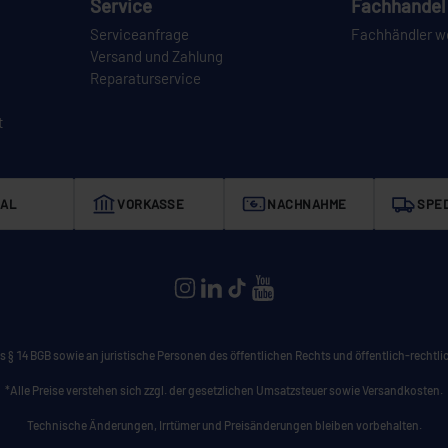
Service
Fachhandel 
Serviceanfrage
Fachhändler w
Versand und Zahlung
Reparaturservice
t
AL
VORKASSE
NACHNAHME
SPED
CEYLAN auf Instagram
CEYLAN auf LinkedIn
CEYLAN auf TikTok
CEYLAN auf YouTube
 § 14 BGB sowie an juristische Personen des öffentlichen Rechts und öffentlich-rechtlic
*Alle Preise verstehen sich zzgl. der gesetzlichen Umsatzsteuer sowie Versandkosten.
Technische Änderungen, Irrtümer und Preisänderungen bleiben vorbehalten.