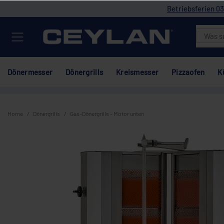
Betriebsferien 03
Dönermesser
Dönergrills
Kreismesser
Pizzaofen
K
Home
Dönergrills
Gas-Dönergrills - Motor unten