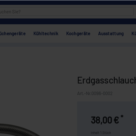
üchengeräte
Kühltechnik
Kochgeräte
Ausstattung
K
Erdgasschlauch
Art.-Nr.
0096-0002
*
38,00 €
Inhalt
1
Stück