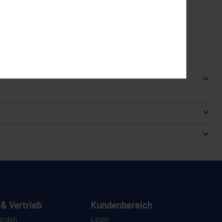
& Vertrieb
Kundenbereich
erden
Login