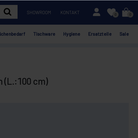
Mein Konto
SHOWROOM
KONTAKT
0
0
üchenbedarf
Tischware
Hygiene
Ersatzteile
Sale
 (L.:100 cm)