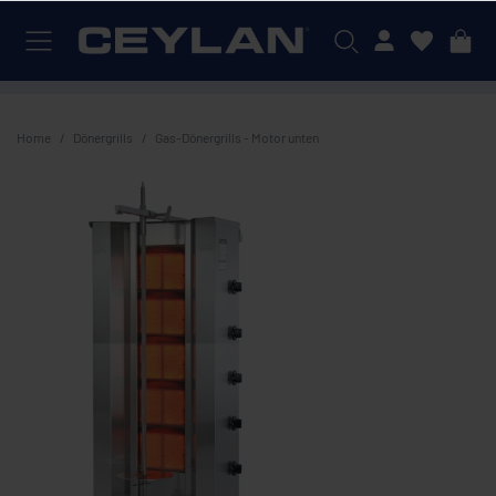
Mein Konto
Home
Dönergrills
Gas-Dönergrills - Motor unten