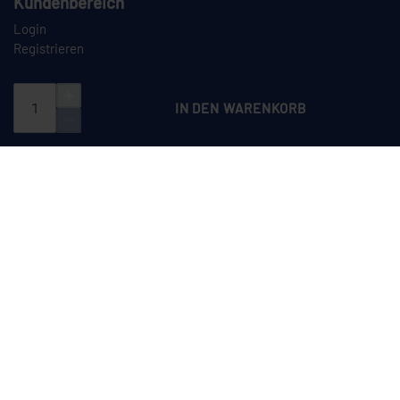
Kundenbereich
Login
Registrieren
IN DEN WARENKORB
PAYPAL
VORKASSE
NACHNAHME
SPEDITION
CEYLAN auf Instagram
CEYLAN auf LinkedIn
CEYLAN auf TikTok
CEYLAN auf YouTube
Dieses Angebot richtet sich ausschließlich an Unternehmer im Sinne des
§ 14 BGB sowie an juristische Personen des öffentlichen Rechts und
öffentlich-rechtliche Sondervermögen. Ein Verkauf an Verbraucher (§ 13
BGB) erfolgt nicht.
*Alle Preise verstehen sich zzgl. der gesetzlichen Umsatzsteuer sowie
Versandkosten.
Technische Änderungen, Irrtümer und Preisänderungen bleiben