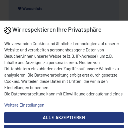
Wunschliste
Wir respektieren Ihre Privatsphäre
* Nettopreis | Bruttopreis inkl. 19% MwSt.: 1545,81 EUR, zzgl.
Versandkosten
DOWNLOAD PDF
Wir verwenden Cookies und ähnliche Technologien auf unserer
Website und verarbeiten personenbezogene Daten von
Besucher:innen unserer Webseite (z.B. IP-Adresse), um z.B.
BESCHREIBUNG
Inhalte und Anzeigen zu personalisieren, Medien von
Drittanbietern einzubinden oder Zugriffe auf unsere Website zu
analysieren. Die Datenverarbeitung erfolgt erst durch gesetzte
Infrarot-Doppelbrenner mit Keramikplatten
Cookies. Wir teilen diese Daten mit Dritten, die wir in den
Unsere Geräte erfüllen sämtliche Forderungen des
Einstellungen benennen.
Gerätesicherheitsgesetzes
Die Datenverarbeitung kann mit Einwilligung oder aufgrund eines
berechtigten Interesses erfolgen. Die Zustimmung kann erteilt
TECHNISCHE DATEN
Weitere Einstellungen
oder abgelehnt werden. Es besteht das Recht, nicht einzuwilligen
und die Einwilligung zu einem späteren Zeitpunkt zu ändern oder
HINWEISE
ALLE AKZEPTIEREN
zu widerrufen. Beachten Sie unser
Impressum
und weitere
Hinweise zur Verwendung personenbezogener Daten in unserer