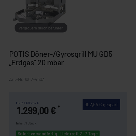
Vergrößern durch berühren
POTIS Döner-/Gyrosgrill MU GD5
„Erdgas“ 20 mbar
Art.-Nr.
0002-4503
UVP 1.696,64 €
397,64 € gespart
*
1.299,00 €
Inhalt
1
Stück
Sofort versandfertig, Lieferzeit 2 -7 Tage