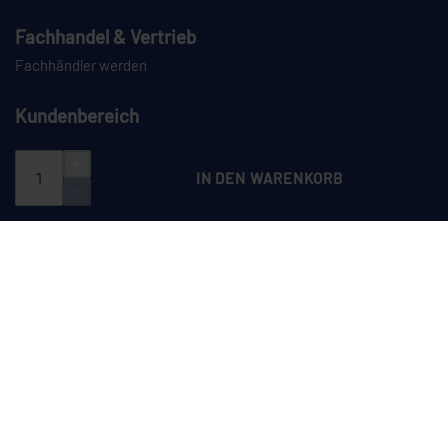
Fachhandel & Vertrieb
Fachhändler werden
Kundenbereich
Login
Registrieren
IN DEN WARENKORB
PAYPAL
VORKASSE
NACHNAHME
SPEDITION
CEYLAN auf Instagram
CEYLAN auf LinkedIn
CEYLAN auf TikTok
CEYLAN auf YouTube
Dieses Angebot richtet sich ausschließlich an Unternehmer im Sinne des
§ 14 BGB sowie an juristische Personen des öffentlichen Rechts und
öffentlich-rechtliche Sondervermögen. Ein Verkauf an Verbraucher (§ 13