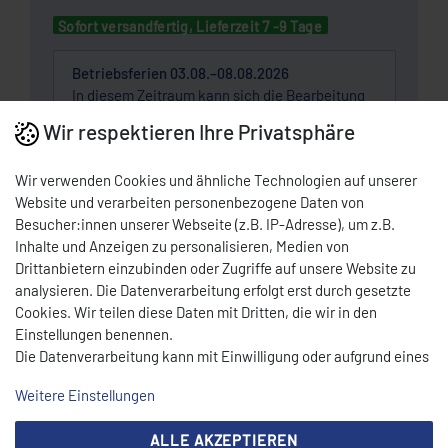
Sofort versandfertig, Lieferzeit 7 -9 Tage
Betriebsferien 03.08.–08.08.2026
In diesem Zeitraum kann sich die Bearbeitung
und Auslieferung verzögern.
Wir respektieren Ihre Privatsphäre
Wunschliste
Wir verwenden Cookies und ähnliche Technologien auf unserer
Website und verarbeiten personenbezogene Daten von
Besucher:innen unserer Webseite (z.B. IP-Adresse), um z.B.
* Nettopreis | Bruttopreis inkl. 19% MwSt.: 7,14 EUR, zzgl.
Versandkosten
Inhalte und Anzeigen zu personalisieren, Medien von
Drittanbietern einzubinden oder Zugriffe auf unsere Website zu
DOWNLOAD PDF
analysieren. Die Datenverarbeitung erfolgt erst durch gesetzte
Cookies. Wir teilen diese Daten mit Dritten, die wir in den
Einstellungen benennen.
BESCHREIBUNG
Die Datenverarbeitung kann mit Einwilligung oder aufgrund eines
berechtigten Interesses erfolgen. Die Zustimmung kann erteilt
Weitere Einstellungen
oder abgelehnt werden. Es besteht das Recht, nicht einzuwilligen
TECHNISCHE DATEN
und die Einwilligung zu einem späteren Zeitpunkt zu ändern oder
ALLE AKZEPTIEREN
zu widerrufen. Beachten Sie unser
Impressum
und weitere