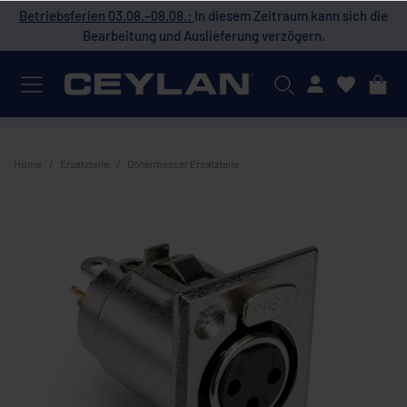
 die
Betriebsferien 03.08.–08.08.:
In diesem Zeitraum kann sich die
Bet
Bearbeitung und Auslieferung verzögern.
Mein Konto
Home
Ersatzteile
Dönermesser Ersatzteile