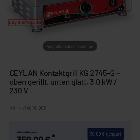
Vergrößern durch berühren
CEYLAN Kontaktgrill KG 2745-G –
oben gerillt, unten glatt, 3,0 kW /
230 V
Art.-Nr.
14016-003
UVP 380,00 €
30,00 € gespart
*
350,00 €