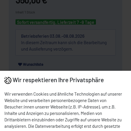
Inhalt
1
Stück
Sofort versandfertig, Lieferzeit 7 -9 Tage
Betriebsferien 03.08.–08.08.2026
In diesem Zeitraum kann sich die Bearbeitung
und Auslieferung verzögern.
Wunschliste
Wir respektieren Ihre Privatsphäre
* Nettopreis | Bruttopreis inkl. 19% MwSt.: 416,50 EUR, zzgl.
Versandkosten
Wir verwenden Cookies und ähnliche Technologien auf unserer
DOWNLOAD PDF
Website und verarbeiten personenbezogene Daten von
Besucher:innen unserer Webseite (z.B. IP-Adresse), um z.B.
Inhalte und Anzeigen zu personalisieren, Medien von
BESCHREIBUNG
Drittanbietern einzubinden oder Zugriffe auf unsere Website zu
analysieren. Die Datenverarbeitung erfolgt erst durch gesetzte