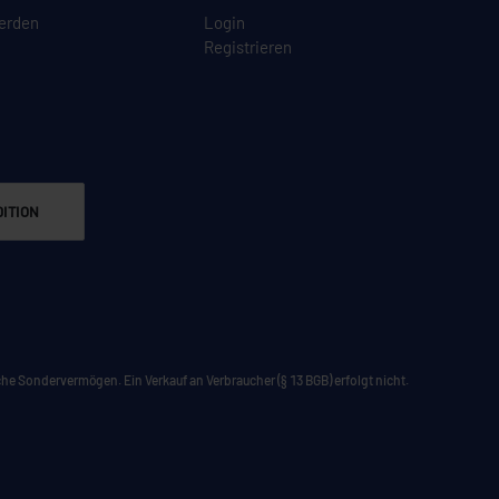
erden
Login
Registrieren
ITION
he Sondervermögen. Ein Verkauf an Verbraucher (§ 13 BGB) erfolgt nicht.