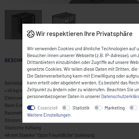
Mit der Maus über das Bild fahren
Wir respektieren Ihre Privatsphäre
Wir verwenden Cookies und ähnliche Technologien auf 
Besucher:innen unserer Webseite (z.B. IP-Adresse), um z
BESCHREIBUNG
Drittanbietern einzubinden oder Zugriffe auf unsere Webs
gesetzte Cookies. Wir teilen diese Daten mit Dritten, die
Die Datenverarbeitung kann mit Einwilligung oder aufgr
kann erteilt oder abgelehnt werden. Es besteht das Recht
Betriebskühlung; +5 C° - + 10 C° (35 C°)
Zeitpunkt zu ändern oder zu widerrufen. Beachten Sie u
• 40 kg/m³ Polyurathan Isolierung
personenbezogener Daten in unserer
Daten­schutz­erklä
Elektronische, Waerme und Entfroster Kontrollanzeige
Beim Entfrosten Automatische Wasserverdampfung
Essenziell
Statistik
Marketing
Rausnehmbarer Kompressor
Weitere Einstellungen
Stromm Leistung; 220 V +N 50 Hz
Statische Kühlung
48 mm Staerke " Ozon Freundliche" Izolierung