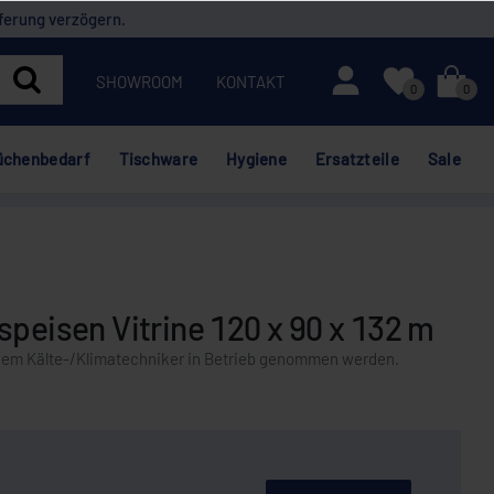
ferung verzögern.
Mein Konto
SHOWROOM
KONTAKT
0
0
üchenbedarf
Tischware
Hygiene
Ersatzteile
Sale
speisen Vitrine 120 x 90 x 132 m
nem Kälte-/Klimatechniker in Betrieb genommen werden.