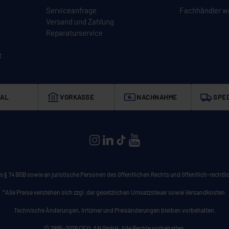
Serviceanfrage
Fachhändler w
Versand und Zahlung
Reparaturservice
t
AL
VORKASSE
NACHNAHME
SPED
CEYLAN auf Instagram
CEYLAN auf LinkedIn
CEYLAN auf TikTok
CEYLAN auf YouTube
 § 14 BGB sowie an juristische Personen des öffentlichen Rechts und öffentlich-rechtlic
*Alle Preise verstehen sich zzgl. der gesetzlichen Umsatzsteuer sowie Versandkosten.
Technische Änderungen, Irrtümer und Preisänderungen bleiben vorbehalten.
© 1995–2026 CEYLAN GmbH. Alle Rechte vorbehalten.