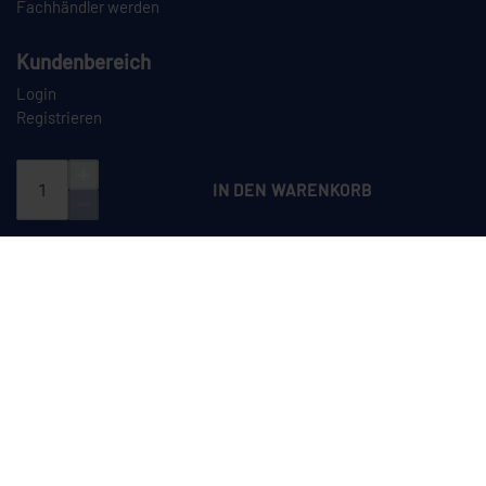
Fachhändler werden
Kundenbereich
Login
Registrieren
IN DEN WARENKORB
PAYPAL
VORKASSE
NACHNAHME
SPEDITION
CEYLAN auf Instagram
CEYLAN auf LinkedIn
CEYLAN auf TikTok
CEYLAN auf YouTube
Dieses Angebot richtet sich ausschließlich an Unternehmer im Sinne des
§ 14 BGB sowie an juristische Personen des öffentlichen Rechts und
öffentlich-rechtliche Sondervermögen. Ein Verkauf an Verbraucher (§ 13
BGB) erfolgt nicht.
*Alle Preise verstehen sich zzgl. der gesetzlichen Umsatzsteuer sowie