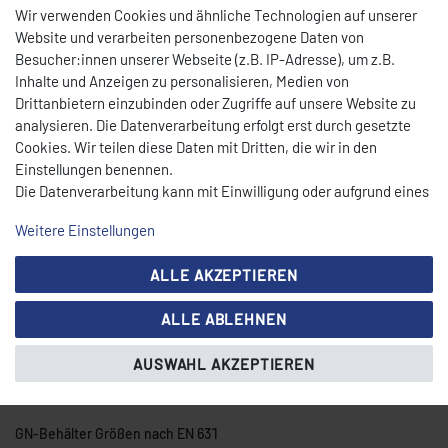
Wir verwenden Cookies und ähnliche Technologien auf unserer
Alle Behälter sind aus rostfreiem Chrom-Nickel-Edelstahl mit
Website und verarbeiten personenbezogene Daten von
elektrolythisch polierter (seiden­matter) Oberfläche und somit
Besucher:innen unserer Webseite (z.B. IP-Adresse), um z.B.
perfekt geeignet für professionellen Einsatz.
Inhalte und Anzeigen zu personalisieren, Medien von
Drittanbietern einzubinden oder Zugriffe auf unsere Website zu
analysieren. Die Datenverarbeitung erfolgt erst durch gesetzte
Cookies. Wir teilen diese Daten mit Dritten, die wir in den
Art-Nr.81302
Einstellungen benennen.
Die Datenverarbeitung kann mit Einwilligung oder aufgrund eines
Abmessungen17,5 x 32,5 cm
berechtigten Interesses erfolgen. Die Zustimmung kann erteilt
Weitere Einstellungen
Höhe 6,5 cm
oder abgelehnt werden. Es besteht das Recht, nicht einzuwilligen
und die Einwilligung zu einem späteren Zeitpunkt zu ändern oder
Volumen2,5 l
ALLE AKZEPTIEREN
zu widerrufen. Beachten Sie unser
Impressum
und weitere
Hinweise zur Verwendung personenbezogener Daten in unserer
Material Edelstahl
ALLE ABLEHNEN
Daten­schutz­erklärung
.
Farbe Edelstahl
AUSWAHL AKZEPTIEREN
GN GN 1/3
GN-Behälter Größen nach EN 631