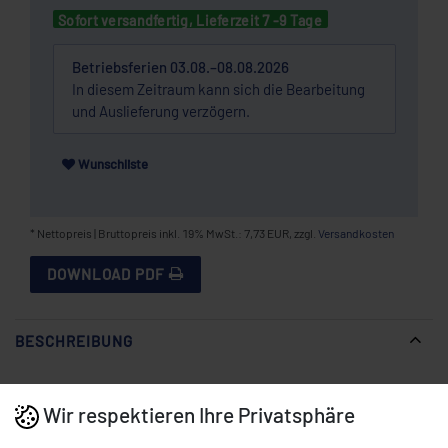
Sofort versandfertig, Lieferzeit 7 -9 Tage
Betriebsferien 03.08.–08.08.2026
In diesem Zeitraum kann sich die Bearbeitung
und Auslieferung verzögern.
Wunschliste
* Nettopreis | Bruttopreis inkl. 19% MwSt.: 7,73 EUR, zzgl.
Versandkosten
DOWNLOAD PDF
BESCHREIBUNG
Wir respektieren Ihre Privatsphäre
GN 1/3 Behälter