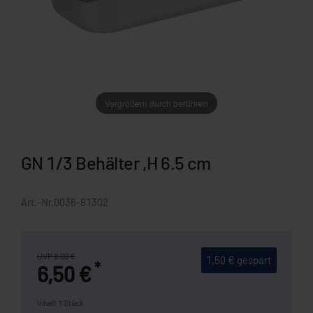
Vergrößern durch berühren
GN 1/3 Behälter ,H 6.5 cm
Art.-Nr.
0036-81302
UVP 8,00 €
1,50 € gespart
*
6,50 €
Inhalt
1
Stück