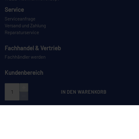
Service
Serviceanfrage
Versand und Zahlung
Reparaturservice
Fachhandel & Vertrieb
Fachhändler werden
Kundenbereich
Login
Registrieren
IN DEN WARENKORB
PAYPAL
VORKASSE
NACHNAHME
SPEDITION