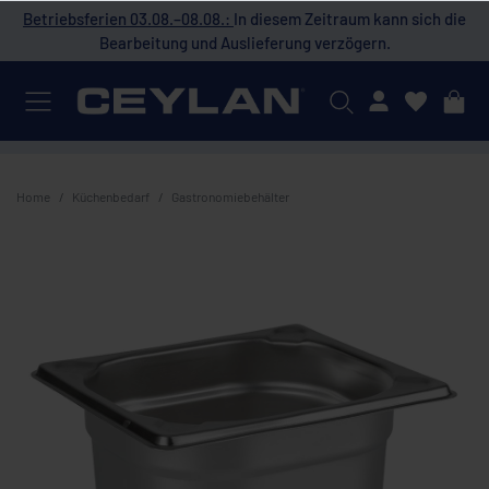
 die
Betriebsferien 03.08.–08.08.:
In diesem Zeitraum kann sich die
Bet
Bearbeitung und Auslieferung verzögern.
Mein Konto
Home
Küchenbedarf
Gastronomiebehälter