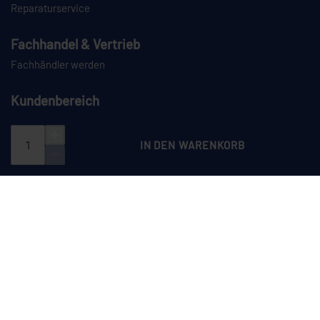
Reparaturservice
Fachhandel & Vertrieb
Fachhändler werden
Kundenbereich
Login
Registrieren
IN DEN WARENKORB
PAYPAL
VORKASSE
NACHNAHME
SPEDITION
CEYLAN auf Instagram
CEYLAN auf LinkedIn
CEYLAN auf TikTok
CEYLAN auf YouTube
Dieses Angebot richtet sich ausschließlich an Unternehmer im Sinne des