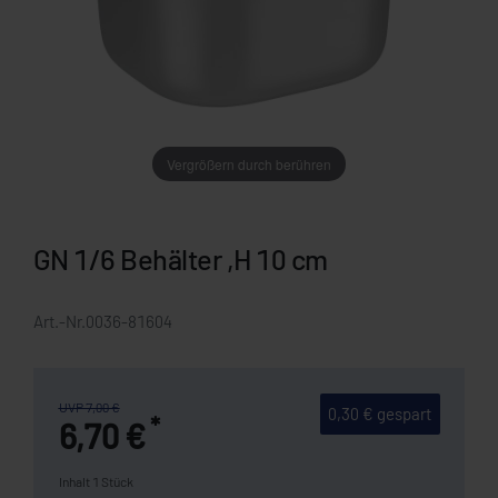
Vergrößern durch berühren
GN 1/6 Behälter ,H 10 cm
Art.-Nr.
0036-81604
UVP 7,00 €
0,30 € gespart
*
6,70 €
Inhalt
1
Stück