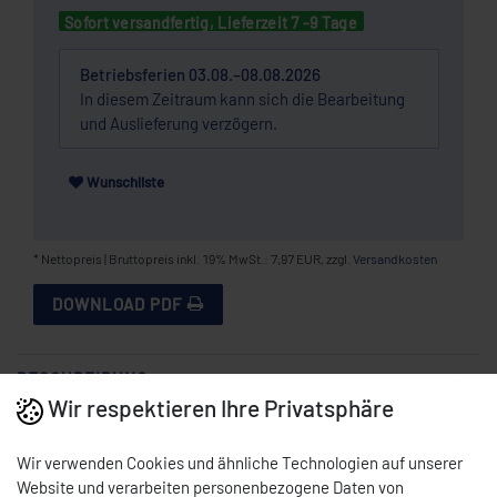
Sofort versandfertig, Lieferzeit 7 -9 Tage
Betriebsferien 03.08.–08.08.2026
In diesem Zeitraum kann sich die Bearbeitung
und Auslieferung verzögern.
Wunschliste
* Nettopreis | Bruttopreis inkl. 19% MwSt.: 7,97 EUR, zzgl.
Versandkosten
DOWNLOAD PDF
BESCHREIBUNG
Wir respektieren Ihre Privatsphäre
Wir verwenden Cookies und ähnliche Technologien auf unserer
GN 1/6 Behälter
Website und verarbeiten personenbezogene Daten von