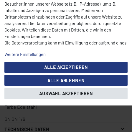
Besucher:innen unserer Webseite (z.B. IP-Adresse), um z.B.
Alle Behälter sind aus rostfreiem Chrom-Nickel-Edelstahl
Inhalte und Anzeigen zu personalisieren, Medien von
mit elektrolythisch polierter (seiden­matter) Oberfläche und
Drittanbietern einzubinden oder Zugriffe auf unsere Website zu
somit perfekt geeignet für professionellen Einsatz.
analysieren. Die Datenverarbeitung erfolgt erst durch gesetzte
Cookies. Wir teilen diese Daten mit Dritten, die wir in den
Einstellungen benennen.
Die Datenverarbeitung kann mit Einwilligung oder aufgrund eines
Art-Nr. 81604
berechtigten Interesses erfolgen. Die Zustimmung kann erteilt
Weitere Einstellungen
oder abgelehnt werden. Es besteht das Recht, nicht einzuwilligen
Abmessungen 16,2 x 17,6 cm
und die Einwilligung zu einem späteren Zeitpunkt zu ändern oder
ALLE AKZEPTIEREN
zu widerrufen. Beachten Sie unser
Impressum
und weitere
Höhe 10 cm
Hinweise zur Verwendung personenbezogener Daten in unserer
ALLE ABLEHNEN
Daten­schutz­erklärung
.
Volumen 1,6 l
AUSWAHL AKZEPTIEREN
Material Edelstahl
Farbe Edelstahl
GN GN 1/6
TECHNISCHE DATEN