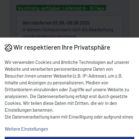
Kurzfristig verfügbar, Lieferzeit 9 - 10 Tage
Betriebsferien 03.08.–08.08.2026
In diesem Zeitraum kann sich die Bearbeitung
und Auslieferung verzögern.
Wir respektieren Ihre Privatsphäre
Wunschliste
Wir verwenden Cookies und ähnliche Technologien auf unserer
Website und verarbeiten personenbezogene Daten von
* Nettopreis | Bruttopreis inkl. 19% MwSt.: 9,52 EUR, zzgl.
Versandkosten
Besucher:innen unserer Webseite (z.B. IP-Adresse), um z.B.
Inhalte und Anzeigen zu personalisieren, Medien von
DOWNLOAD PDF
Drittanbietern einzubinden oder Zugriffe auf unsere Website zu
analysieren. Die Datenverarbeitung erfolgt erst durch gesetzte
Cookies. Wir teilen diese Daten mit Dritten, die wir in den
BESCHREIBUNG
Einstellungen benennen.
Die Datenverarbeitung kann mit Einwilligung oder aufgrund eines
berechtigten Interesses erfolgen. Die Zustimmung kann erteilt
Weitere Einstellungen
oder abgelehnt werden. Es besteht das Recht, nicht einzuwilligen
4400,0011 (CE T 11-211-3,5) EU 0,12 g Termik sigorta
und die Einwilligung zu einem späteren Zeitpunkt zu ändern oder