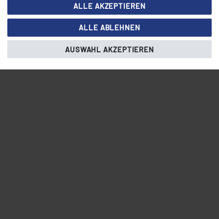
TECHNISCHE DATEN
ALLE AKZEPTIEREN
zu widerrufen. Beachten Sie unser
Impressum
und weitere
Hinweise zur Verwendung personenbezogener Daten in unserer
HINWEISE
ALLE ABLEHNEN
Daten­schutz­erklärung
.
AUSWAHL AKZEPTIEREN