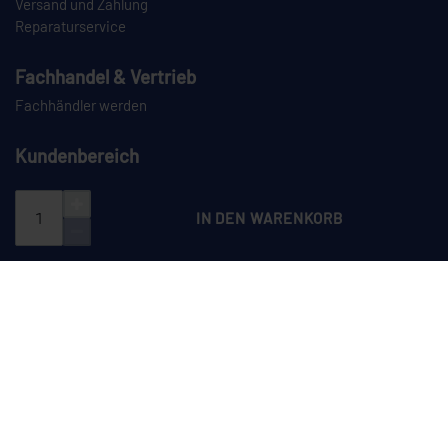
Versand und Zahlung
Reparaturservice
Fachhandel & Vertrieb
Fachhändler werden
Kundenbereich
Login
Registrieren
IN DEN WARENKORB
PAYPAL
VORKASSE
NACHNAHME
SPEDITION
CEYLAN auf Instagram
CEYLAN auf LinkedIn
CEYLAN auf TikTok
CEYLAN auf YouTube
Dieses Angebot richtet sich ausschließlich an Unternehmer im Sinne des