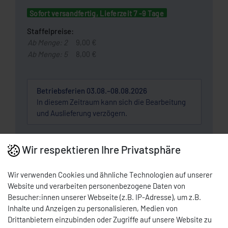
Sofort versandfertig, Lieferzeit 7 -9 Tage
Staffelpreise:
Ab Menge: 2
9,00 €
Ab Menge: 5
8,00 €
Betriebsferien 03.08.–08.08.2026
In diesem Zeitraum kann sich die Bearbeitung
und Auslieferung verzögern.
Wunschliste
Wir respektieren Ihre Privatsphäre
Wir verwenden Cookies und ähnliche Technologien auf unserer
* Nettopreis | Bruttopreis inkl. 19% MwSt.: 11,90 EUR, zzgl.
Versandkosten
Website und verarbeiten personenbezogene Daten von
DOWNLOAD PDF
Besucher:innen unserer Webseite (z.B. IP-Adresse), um z.B.
Inhalte und Anzeigen zu personalisieren, Medien von
Drittanbietern einzubinden oder Zugriffe auf unsere Website zu