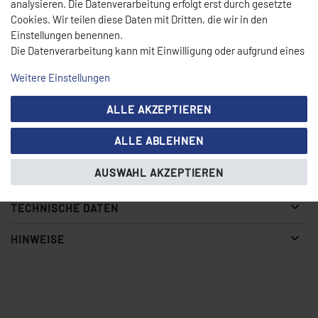
BESCHREIBUNG
analysieren. Die Datenverarbeitung erfolgt erst durch gesetzte
Cookies. Wir teilen diese Daten mit Dritten, die wir in den
Einstellungen benennen.
Die Datenverarbeitung kann mit Einwilligung oder aufgrund eines
Halogenlampe mit G9 Sockel
berechtigten Interesses erfolgen. Die Zustimmung kann erteilt
Weitere Einstellungen
oder abgelehnt werden. Es besteht das Recht, nicht einzuwilligen
und die Einwilligung zu einem späteren Zeitpunkt zu ändern oder
Nennleistung: 34 W
ALLE AKZEPTIEREN
zu widerrufen. Beachten Sie unser
Impressum
und weitere
Nennspannung: 230 Volt
Hinweise zur Verwendung personenbezogener Daten in unserer
Durchmesser: 14 mm
ALLE ABLEHNEN
Daten­schutz­erklärung
.
Länge: 43 mm
mittlere Lebensdauer:
AUSWAHL AKZEPTIEREN
TECHNISCHE DATEN
HINWEISE