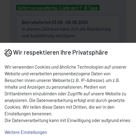
Sofort versandfertig, Lieferzeit 7 -9 Tage
Betriebsferien 03.08.–08.08.2026
In diesem Zeitraum kann sich die Bearbeitung
und Auslieferung verzögern.
Wir respektieren Ihre Privatsphäre
Wunschliste
Wir verwenden Cookies und ähnliche Technologien auf unserer
* Nettopreis | Bruttopreis inkl. 19% MwSt.: 16,66 EUR, zzgl.
Versandkosten
Website und verarbeiten personenbezogene Daten von
Besucher:innen unserer Webseite (z.B. IP-Adresse), um z.B.
DOWNLOAD PDF
Inhalte und Anzeigen zu personalisieren, Medien von
Drittanbietern einzubinden oder Zugriffe auf unsere Website zu
analysieren. Die Datenverarbeitung erfolgt erst durch gesetzte
BESCHREIBUNG
Cookies. Wir teilen diese Daten mit Dritten, die wir in den
Einstellungen benennen.
Die Datenverarbeitung kann mit Einwilligung oder aufgrund eines
berechtigten Interesses erfolgen. Die Zustimmung kann erteilt
- Kabel Netzleitung H05ss-F3G1,0qmm EWKF
Weitere Einstellungen
oder abgelehnt werden. Es besteht das Recht, nicht einzuwilligen