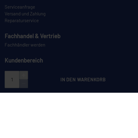
Serviceanfrage
Versand und Zahlung
Reparaturservice
Fachhandel & Vertrieb
Fachhändler werden
Kundenbereich
Login
Registrieren
IN DEN WARENKORB
PAYPAL
VORKASSE
NACHNAHME
SPEDITION
CEYLAN auf Instagram
CEYLAN auf LinkedIn
CEYLAN auf TikTok
CEYLAN auf YouTube