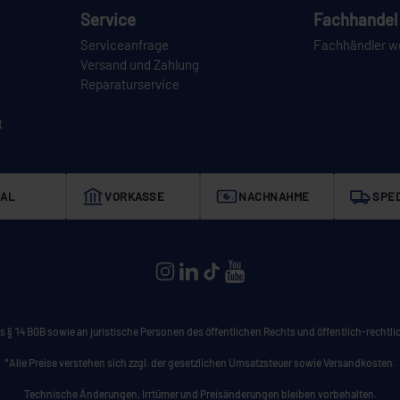
Service
Fachhandel 
Serviceanfrage
Fachhändler w
Versand und Zahlung
Reparaturservice
t
AL
VORKASSE
NACHNAHME
SPED
CEYLAN auf Instagram
CEYLAN auf LinkedIn
CEYLAN auf TikTok
CEYLAN auf YouTube
 § 14 BGB sowie an juristische Personen des öffentlichen Rechts und öffentlich-rechtlic
*Alle Preise verstehen sich zzgl. der gesetzlichen Umsatzsteuer sowie Versandkosten.
Technische Änderungen, Irrtümer und Preisänderungen bleiben vorbehalten.