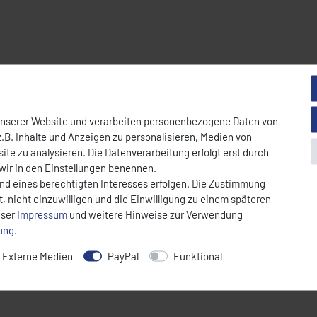
unserer Website und verarbeiten personenbezogene Daten von
.B. Inhalte und Anzeigen zu personalisieren, Medien von
ite zu analysieren. Die Datenverarbeitung erfolgt erst durch
rill mit
beidseitig gerillten Gusseisenplatten
, ideal zum Rösten und A
 wir in den Einstellungen benennen.
und einfache Bedienung – perfekt für den täglichen Einsatz in Imbiss,
und eines berechtigten Interesses erfolgen. Die Zustimmung
, nicht einzuwilligen und die Einwilligung zu einem späteren
nser
Impressum
und weitere Hinweise zur Verwendung
rung
.
Externe Medien
PayPal
Funktional