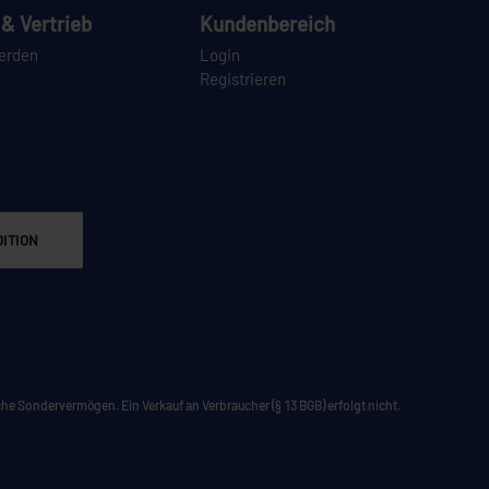
& Vertrieb
Kundenbereich
erden
Login
Registrieren
ITION
he Sondervermögen. Ein Verkauf an Verbraucher (§ 13 BGB) erfolgt nicht.