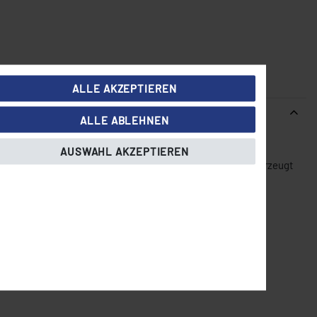
ALLE AKZEPTIEREN
ALLE ABLEHNEN
AUSWAHL AKZEPTIEREN
ufbacken von Dönerbrot, Panini oder Fleisch. Das Gerät überzeugt
 Restaurant oder Foodtruck.