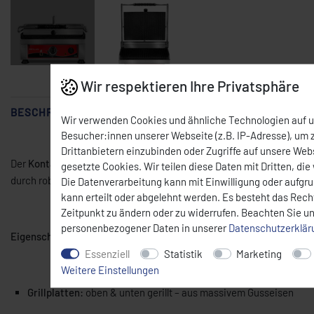
Wir respektieren Ihre Privatsphäre
BESCHREIBUNG
Wir verwenden Cookies und ähnliche Technologien auf 
Besucher:innen unserer Webseite (z.B. IP-Adresse), um z
Drittanbietern einzubinden oder Zugriffe auf unsere Webs
Der
Kontaktgrill KG 2735-E
ist ein leistungsstarker und kompakter G
gesetzte Cookies. Wir teilen diese Daten mit Dritten, die
durch robuste Edelstahlverarbeitung, gleichmäßige Hitzeverteilung 
Die Datenverarbeitung kann mit Einwilligung oder aufgr
kann erteilt oder abgelehnt werden. Es besteht das Recht
Zeitpunkt zu ändern oder zu widerrufen. Beachten Sie u
personenbezogener Daten in unserer
Daten­schutz­erklä
Eigenschaften:
Essenziell
Statistik
Marketing
Weitere Einstellungen
Grillplatten:
oben & unten gerillt – aus massivem Gusseisen