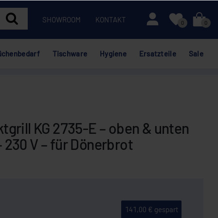
Mein Konto
SHOWROOM
KONTAKT
0
0
üchenbedarf
Tischware
Hygiene
Ersatzteile
Sale
grill KG 2735-E – oben & unten
 – 230 V – für Dönerbrot
141,00 € gespart