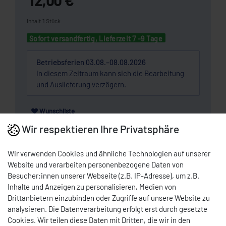
Inhalt
1
Stück
Sofort versandfertig, Lieferzeit 7 -9 Tage
Betriebsferien 03.08.–08.08.2026
In diesem Zeitraum kann sich die Bearbeitung
und Auslieferung verzögern.
Wunschliste
Wir respektieren Ihre Privatsphäre
* Nettopreis | Bruttopreis inkl. 19% MwSt.: 14,28 EUR, zzgl.
Versandkosten
Wir verwenden Cookies und ähnliche Technologien auf unserer
Website und verarbeiten personenbezogene Daten von
DOWNLOAD PDF
Besucher:innen unserer Webseite (z.B. IP-Adresse), um z.B.
Inhalte und Anzeigen zu personalisieren, Medien von
Drittanbietern einzubinden oder Zugriffe auf unsere Website zu
BESCHREIBUNG
analysieren. Die Datenverarbeitung erfolgt erst durch gesetzte
Cookies. Wir teilen diese Daten mit Dritten, die wir in den