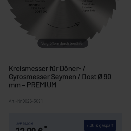
Vergrößern durch berühren
Kreismesser für Döner- /
Gyrosmesser Seymen / Dost Ø 90
mm – PREMIUM
Art.-Nr.
0026-5091
UVP 19,00 €
7,00 € gespart
*
12,00 €