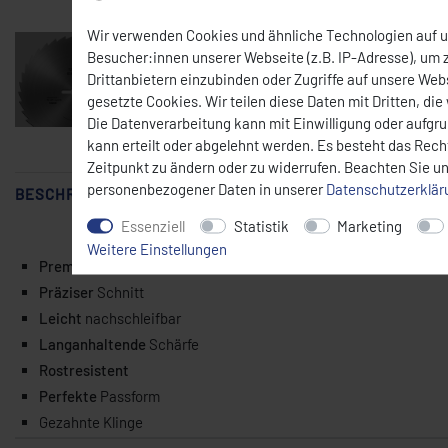
Mit der Maus über das Bild fahren
Wir verwenden Cookies und ähnliche Technologien auf 
Besucher:innen unserer Webseite (z.B. IP-Adresse), um z
Drittanbietern einzubinden oder Zugriffe auf unsere Webs
gesetzte Cookies. Wir teilen diese Daten mit Dritten, die
Die Datenverarbeitung kann mit Einwilligung oder aufgr
kann erteilt oder abgelehnt werden. Es besteht das Recht
Zeitpunkt zu ändern oder zu widerrufen. Beachten Sie u
personenbezogener Daten in unserer
Daten­schutz­erklä
BESCHREIBUNG
Essenziell
Statistik
Marketing
Weitere Einstellungen
Premium
Qualität
Präziser
Schnitt
Leicht
nachschleifbar
Langanhaltende
Schärfe
Rostresistent
Perfekte
Passform
Gezahnte Klinge