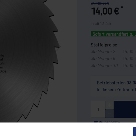
UVP 25,00 €
*
14,00 €
Inhalt
1
Stück
Sofort versandfertig, 
Staffelpreise:
Ab Menge: 2
14,00 
Ab Menge: 5
14,00 
Ab Menge: 10
14,00 
Betriebsferien 03.0
In diesem Zeitraum 
Wunschliste