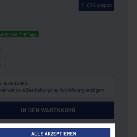
11,00 € gespart
Lieferzeit 7 -9 Tage
€
€
€
8.–08.08.2026
kann sich die Bearbeitung und Auslieferung verzögern.
IN DEN WARENKORB
ALLE AKZEPTIEREN