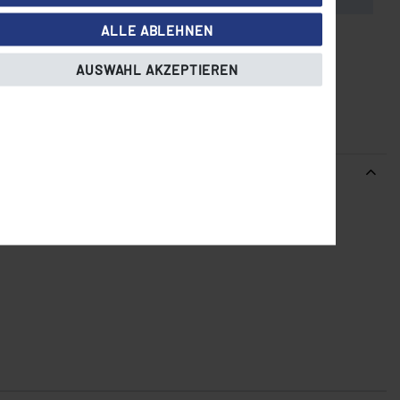
ALLE ABLEHNEN
St.: 16,66 EUR, zzgl.
Versandkosten
AUSWAHL AKZEPTIEREN