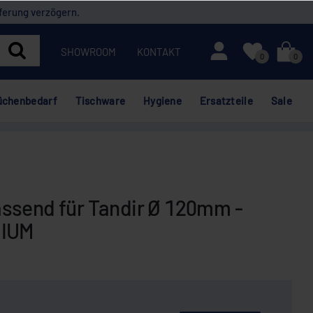
ferung verzögern.
Mein Konto
SHOWROOM
KONTAKT
0
0
üchenbedarf
Tischware
Hygiene
Ersatzteile
Sale
ssend für Tandir Ø 120mm -
MIUM