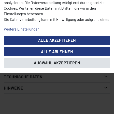
analysieren. Die Datenverarbeitung erfolgt erst durch gesetzte
BESCHREIBUNG
Cookies. Wir teilen diese Daten mit Dritten, die wir in den
Einstellungen benennen.
Die Datenverarbeitung kann mit Einwilligung oder aufgrund eines
berechtigten Interesses erfolgen. Die Zustimmung kann erteilt
Präziser
Schnitt
Weitere Einstellungen
oder abgelehnt werden. Es besteht das Recht, nicht einzuwilligen
Leicht
nachschleifbar
und die Einwilligung zu einem späteren Zeitpunkt zu ändern oder
Langanhaltende
Schärfe
ALLE AKZEPTIEREN
zu widerrufen. Beachten Sie unser
Impressum
und weitere
Rostresistent
Hinweise zur Verwendung personenbezogener Daten in unserer
Perfekte
Passform
ALLE ABLEHNEN
Daten­schutz­erklärung
.
Glatte Klinge
AUSWAHL AKZEPTIEREN
TECHNISCHE DATEN
HINWEISE