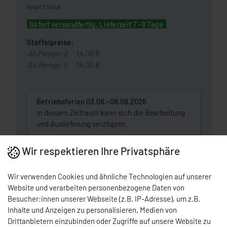
Inhalt
1
Stück
Sofort versandfertig, Lieferzeit 7 -9 Tage
Staffelpreise:
Ab Menge: 2
14,00 €
Ab Menge: 5
14,00 €
Betriebsferien 03.08.–08.08.2026
In diesem Zeitraum kann sich die Bearbeitung
und Auslieferung verzögern.
Wir respektieren Ihre Privatsphäre
Wunschliste
Wir verwenden Cookies und ähnliche Technologien auf unserer
* Nettopreis | Bruttopreis inkl. 19% MwSt.: 16,66 EUR, zzgl.
Versandkosten
Website und verarbeiten personenbezogene Daten von
Besucher:innen unserer Webseite (z.B. IP-Adresse), um z.B.
DOWNLOAD PDF
Inhalte und Anzeigen zu personalisieren, Medien von
Drittanbietern einzubinden oder Zugriffe auf unsere Website zu