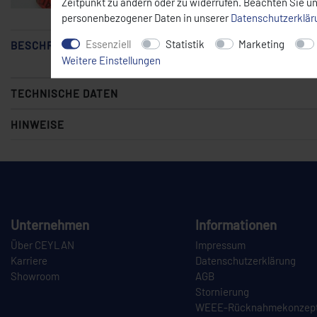
Zeitpunkt zu ändern oder zu widerrufen. Beachten Sie u
Mit der Maus über das Bild fahren
personenbezogener Daten in unserer
Daten­schutz­erklä
Essenziell
Statistik
Marketing
BESCHREIBUNG
Weitere Einstellungen
TECHNISCHE DATEN
HINWEISE
Unternehmen
Informationen
Über CEYLAN
Impressum
Karriere
Datenschutzerklärung
Showroom
AGB
Stornierung
WEEE-Rücknahmekonzep