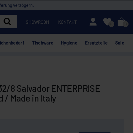
ferung verzögern.
Mein Konto
SHOWROOM
KONTAKT
0
0
üchenbedarf
Tischware
Hygiene
Ersatzteile
Sale
 32/8 Salvador ENTERPRISE
 / Made in Italy