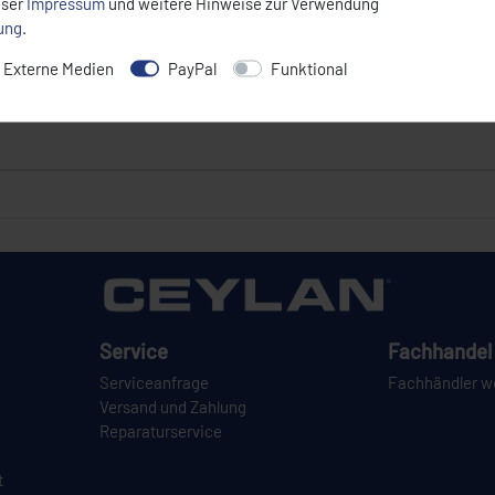
nser
Impressum
und weitere Hinweise zur Verwendung
rung
.
Externe Medien
PayPal
Funktional
Service
Fachhandel 
Serviceanfrage
Fachhändler w
Versand und Zahlung
Reparaturservice
t