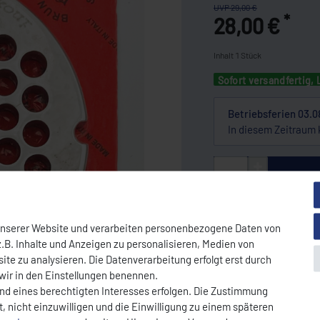
UVP 29,00 €
*
28,00 €
Inhalt
1
Stück
Sofort versandfertig, 
Betriebsferien 03.0
In diesem Zeitraum 
Wunschliste
unserer Website und verarbeiten personenbezogene Daten von
.B. Inhalte und Anzeigen zu personalisieren, Medien von
ite zu analysieren. Die Datenverarbeitung erfolgt erst durch
* Nettopreis | Bruttopreis inkl. 19% Mw
 wir in den Einstellungen benennen.
DOWNLOAD PDF
und eines berechtigten Interesses erfolgen. Die Zustimmung
, nicht einzuwilligen und die Einwilligung zu einem späteren