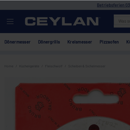
Betriebsferien 03
Dönermesser
Dönergrills
Kreismesser
Pizzaofen
K
Home
Küchengeräte
Fleischwolf
Scheiben & Sichelmesser