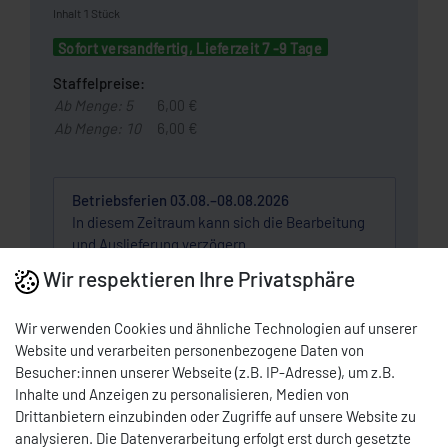
Inhalt
1
Stück
Sofort versandfertig, Lieferzeit 7 -9 Tage
Staffelpreise:
Ab Menge: 5
6,00 €
Ab Menge: 10
6,00 €
Betriebsferien 03.08.–08.08.2026
In diesem Zeitraum kann sich die Bearbeitung
und Auslieferung verzögern.
Wir respektieren Ihre Privatsphäre
Wunschliste
Wir verwenden Cookies und ähnliche Technologien auf unserer
Website und verarbeiten personenbezogene Daten von
* Nettopreis | Bruttopreis inkl. 19% MwSt.: 7,14 EUR, zzgl.
Versandkosten
Besucher:innen unserer Webseite (z.B. IP-Adresse), um z.B.
Inhalte und Anzeigen zu personalisieren, Medien von
DOWNLOAD PDF
Drittanbietern einzubinden oder Zugriffe auf unsere Website zu
analysieren. Die Datenverarbeitung erfolgt erst durch gesetzte