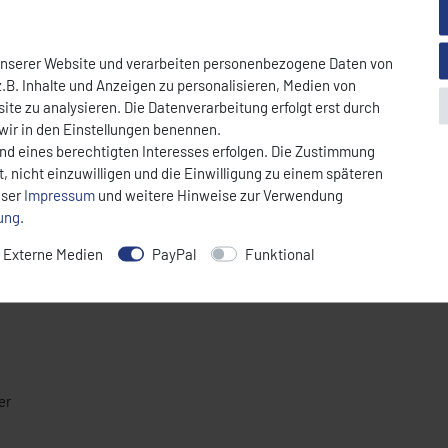
unserer Website und verarbeiten personenbezogene Daten von
.B. Inhalte und Anzeigen zu personalisieren, Medien von
ite zu analysieren. Die Datenverarbeitung erfolgt erst durch
 wir in den Einstellungen benennen.
ntwickelt für zuverlässige Steuerung und präzise Temperaturregelung. Id
und eines berechtigten Interesses erfolgen. Die Zustimmung
nomiebereich geeignet.
, nicht einzuwilligen und die Einwilligung zu einem späteren
nser
Impressum
und weitere Hinweise zur Verwendung
rung
.
Externe Medien
PayPal
Funktional
er