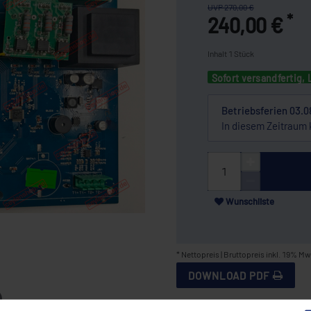
UVP 270,00 €
*
240,00 €
Inhalt
1
Stück
Sofort versandfertig, 
Betriebsferien 03.0
In diesem Zeitraum 
Wunschliste
* Nettopreis | Bruttopreis inkl. 19% Mw
DOWNLOAD PDF