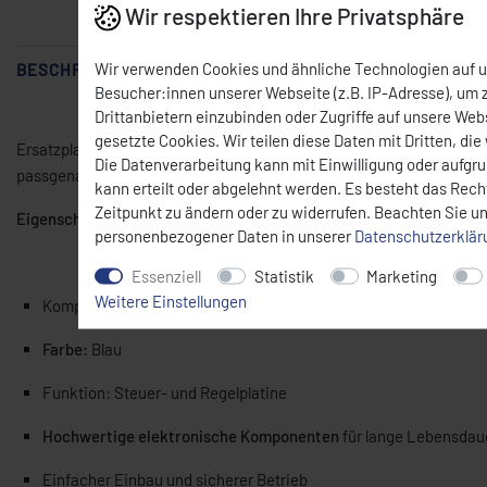
Wir respektieren Ihre Privatsphäre
Wir verwenden Cookies und ähnliche Technologien auf 
BESCHREIBUNG
Besucher:innen unserer Webseite (z.B. IP-Adresse), um z
Drittanbietern einzubinden oder Zugriffe auf unsere Webs
gesetzte Cookies. Wir teilen diese Daten mit Dritten, die
Ersatzplatine in
blauer Ausführung
für
R-Pizzaöfen von CEYLAN
. E
Die Datenverarbeitung kann mit Einwilligung oder aufgr
passgenau gefertigt und für den professionellen Einsatz im Gastro
kann erteilt oder abgelehnt werden. Es besteht das Recht
Zeitpunkt zu ändern oder zu widerrufen. Beachten Sie u
Eigenschaften:
personenbezogener Daten in unserer
Daten­schutz­erklä
Essenziell
Statistik
Marketing
Weitere Einstellungen
Kompatibel mit:
CEYLAN R-Pizzaöfen
Farbe:
Blau
Funktion: Steuer- und Regelplatine
Hochwertige elektronische Komponenten
für lange Lebensdau
Einfacher Einbau und sicherer Betrieb