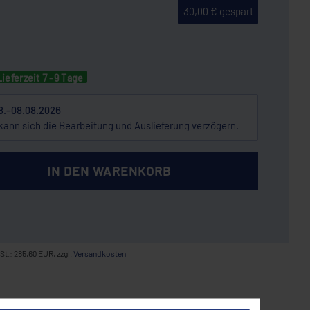
30,00 € gespart
Lieferzeit 7 -9 Tage
8.–08.08.2026
kann sich die Bearbeitung und Auslieferung verzögern.
IN DEN WARENKORB
St.: 285,60 EUR, zzgl.
Versandkosten