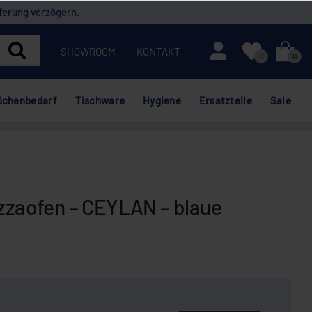
ferung verzögern.
Mein Konto
SHOWROOM
KONTAKT
0
0
üchenbedarf
Tischware
Hygiene
Ersatzteile
Sale
izzaofen – CEYLAN – blaue