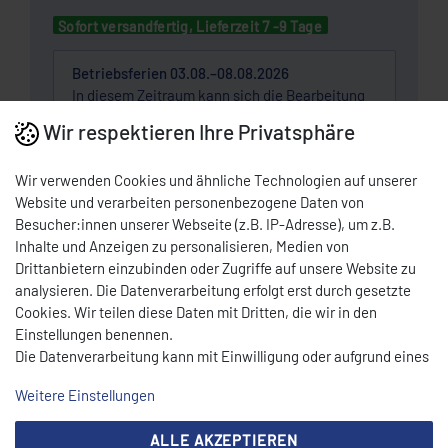
Sofort versandfertig, Lieferzeit 7 -9 Tage
Betriebsferien 03.08.–08.08.2026
In diesem Zeitraum kann sich die Bearbeitung
und Auslieferung verzögern.
Wir respektieren Ihre Privatsphäre
Wunschliste
Wir verwenden Cookies und ähnliche Technologien auf unserer
Website und verarbeiten personenbezogene Daten von
Besucher:innen unserer Webseite (z.B. IP-Adresse), um z.B.
* Nettopreis | Bruttopreis inkl. 19% MwSt.: 30,94 EUR, zzgl.
Versandkosten
Inhalte und Anzeigen zu personalisieren, Medien von
Drittanbietern einzubinden oder Zugriffe auf unsere Website zu
DOWNLOAD PDF
analysieren. Die Datenverarbeitung erfolgt erst durch gesetzte
Cookies. Wir teilen diese Daten mit Dritten, die wir in den
Einstellungen benennen.
BESCHREIBUNG
Die Datenverarbeitung kann mit Einwilligung oder aufgrund eines
berechtigten Interesses erfolgen. Die Zustimmung kann erteilt
Weitere Einstellungen
oder abgelehnt werden. Es besteht das Recht, nicht einzuwilligen
TECHNISCHE DATEN
und die Einwilligung zu einem späteren Zeitpunkt zu ändern oder
ALLE AKZEPTIEREN
zu widerrufen. Beachten Sie unser
Impressum
und weitere