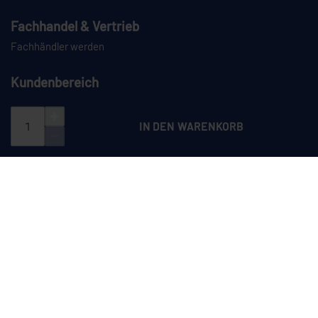
Fachhandel & Vertrieb
Fachhändler werden
Kundenbereich
Login
Registrieren
IN DEN WARENKORB
PAYPAL
VORKASSE
NACHNAHME
SPEDITION
CEYLAN auf Instagram
CEYLAN auf LinkedIn
CEYLAN auf TikTok
CEYLAN auf YouTube
Dieses Angebot richtet sich ausschließlich an Unternehmer im Sinne des
§ 14 BGB sowie an juristische Personen des öffentlichen Rechts und
öffentlich-rechtliche Sondervermögen. Ein Verkauf an Verbraucher (§ 13