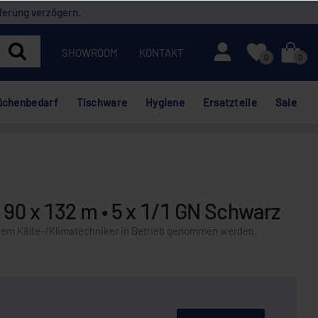
ferung verzögern.
Mein Konto
SHOWROOM
KONTAKT
0
0
üchenbedarf
Tischware
Hygiene
Ersatzteile
Sale
 90 x 132 m • 5 x 1/1 GN Schwarz
nem Kälte-/Klimatechniker in Betrieb genommen werden.