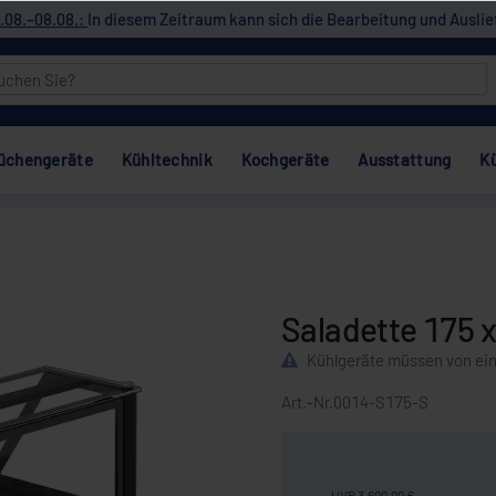
.08.–08.08.:
In diesem Zeitraum kann sich die Bearbeitung und Auslie
üchengeräte
Kühltechnik
Kochgeräte
Ausstattung
K
Saladette 175 x
Kühlgeräte müssen von ei
Art.-Nr.
0014-S175-S
UVP 3.600,00 €