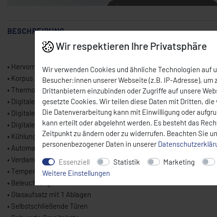
Mit der Maus über das Bild fahren
BESCHREIBUNG
Wir respektieren Ihre Privatsphäre
• Hervorragend für den professionellen Einsatz
Wir verwenden Cookies und ähnliche Technologien auf 
• Korpus aus hochwertigem Edelstahl
Besucher:innen unserer Webseite (z.B. IP-Adresse), um z
• Thermostat zur Temperaturkontrolle
Drittanbietern einzubinden oder Zugriffe auf unsere Webs
gesetzte Cookies. Wir teilen diese Daten mit Dritten, die
• Digitales Display
Die Datenverarbeitung kann mit Einwilligung oder aufgr
• Digitales Bedienfeld für Temperatur und Abtaufunktion
kann erteilt oder abgelehnt werden. Es besteht das Recht
• Digitale Temperaturanzeige
Zeitpunkt zu ändern oder zu widerrufen. Beachten Sie u
• Kühlung mit Lüfter
personenbezogener Daten in unserer
Daten­schutz­erklä
• Automatische Wasserverdunstung bei Abtauung
• Verdampfer (Kupferrohr) mit Aluminiumlamellen
Essenziell
Statistik
Marketing
• Temperatur: von +5 °C bis +8 °C
Weitere Einstellungen
• Beleuchtung
• Glasaufsatz mit 1 Ablagen
• Selbstschließende Türen