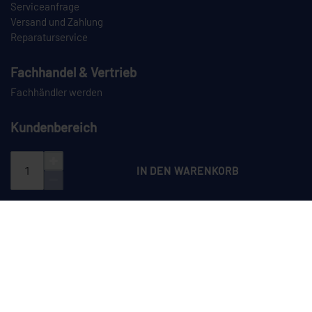
Serviceanfrage
Versand und Zahlung
Reparaturservice
Fachhandel & Vertrieb
Fachhändler werden
Kundenbereich
Login
Registrieren
IN DEN WARENKORB
PAYPAL
VORKASSE
NACHNAHME
SPEDITION
CEYLAN auf Instagram
CEYLAN auf LinkedIn
CEYLAN auf TikTok
CEYLAN auf YouTube