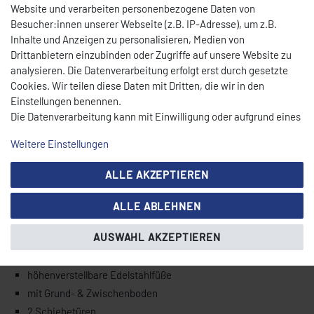
Ausführung
Website und verarbeiten personenbezogene Daten von
Besucher:innen unserer Webseite (z.B. IP-Adresse), um z.B.
fertig montiert geliefert
Inhalte und Anzeigen zu personalisieren, Medien von
Abgerundete Ecken
Drittanbietern einzubinden oder Zugriffe auf unsere Website zu
Ideale Arbeitshöhe 850 mm
analysieren. Die Datenverarbeitung erfolgt erst durch gesetzte
hohe Tragkraft
Cookies. Wir teilen diese Daten mit Dritten, die wir in den
Einstellungen benennen.
sehr sauber verarbeitet
Die Datenverarbeitung kann mit Einwilligung oder aufgrund eines
Arbeitsplatte
berechtigten Interesses erfolgen. Die Zustimmung kann erteilt
Weitere Einstellungen
oder abgelehnt werden. Es besteht das Recht, nicht einzuwilligen
Arbeitsfläche mit 100mm Aufkantung
und die Einwilligung zu einem späteren Zeitpunkt zu ändern oder
ALLE AKZEPTIEREN
zu widerrufen. Beachten Sie unser
Impressum
und weitere
40 mm starke Arbeitsplatte
Hinweise zur Verwendung personenbezogener Daten in unserer
Arbeitsfläche mit Holz unterfüttert
ALLE ABLEHNEN
Daten­schutz­erklärung
.
Ecken verschliffen und verschweißt
AUSWAHL AKZEPTIEREN
Unterbau
höhenverstellbare Edelstahlfüße
mit Grund- & Zwischenboden
2 Schiebetüren