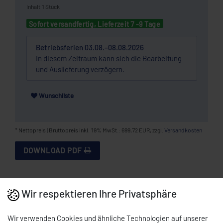
Inhalt
1
Stück
Sofort versandfertig, Lieferzeit 7 -9 Tage
Betriebsferien 03.08.–08.08.2026
In diesem Zeitraum kann sich die Bearbeitung
und Auslieferung verzögern.
Wunschliste
* Nettopreis | Bruttopreis inkl. 19% MwSt.: 699,72 EUR, zzgl.
Versandkosten
DOWNLOAD PDF
BESCHREIBUNG
Wir respektieren Ihre Privatsphäre
Wir verwenden Cookies und ähnliche Technologien auf unserer