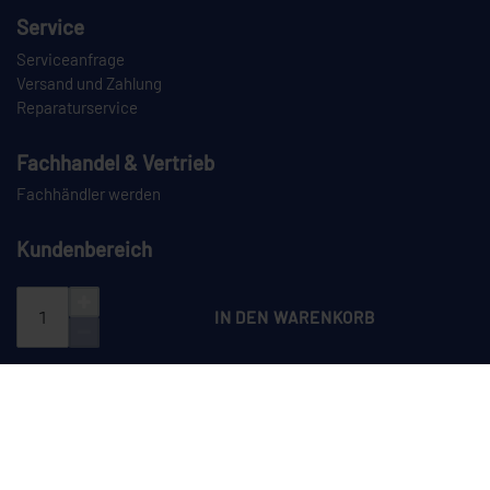
Service
Serviceanfrage
Versand und Zahlung
Reparaturservice
Fachhandel & Vertrieb
Fachhändler werden
Kundenbereich
Login
Registrieren
IN DEN WARENKORB
PAYPAL
VORKASSE
NACHNAHME
SPEDITION