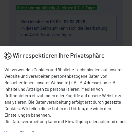
Sofort versandfertig, Lieferzeit 7 -9 Tage
Betriebsferien 03.08.–08.08.2026
In diesem Zeitraum kann sich die Bearbeitung
und Auslieferung verzögern.
Wunschliste
Wir respektieren Ihre Privatsphäre
Wir verwenden Cookies und ähnliche Technologien auf unserer
* Nettopreis | Bruttopreis inkl. 19% MwSt.: 5,95 EUR, zzgl.
Versandkosten
Website und verarbeiten personenbezogene Daten von
Besucher:innen unserer Webseite (z.B. IP-Adresse), um z.B.
DOWNLOAD PDF
Inhalte und Anzeigen zu personalisieren, Medien von
Drittanbietern einzubinden oder Zugriffe auf unsere Website zu
analysieren. Die Datenverarbeitung erfolgt erst durch gesetzte
BESCHREIBUNG
Cookies. Wir teilen diese Daten mit Dritten, die wir in den
Einstellungen benennen.
Die Datenverarbeitung kann mit Einwilligung oder aufgrund eines
Grüner
Ein/Aus-Wippenschalter (ON/OFF)
mit
berechtigten Interesses erfolgen. Die Zustimmung kann erteilt
integrierter
Beleuchtung
und
3-Pin-Anschluss
. Geeignet für