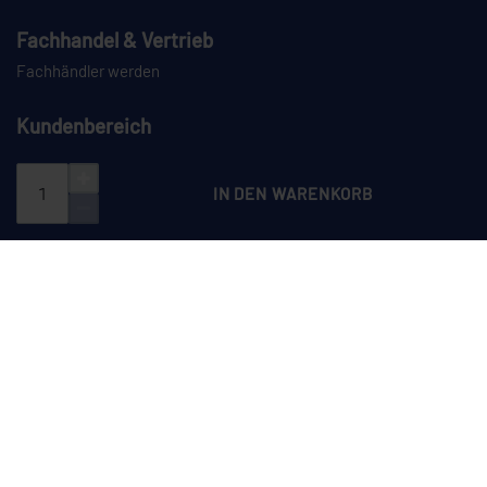
Fachhandel & Vertrieb
Fachhändler werden
Kundenbereich
Login
Registrieren
IN DEN WARENKORB
PAYPAL
VORKASSE
NACHNAHME
SPEDITION
CEYLAN auf Instagram
CEYLAN auf LinkedIn
CEYLAN auf TikTok
CEYLAN auf YouTube
Dieses Angebot richtet sich ausschließlich an Unternehmer im Sinne des
§ 14 BGB sowie an juristische Personen des öffentlichen Rechts und
öffentlich-rechtliche Sondervermögen. Ein Verkauf an Verbraucher (§ 13