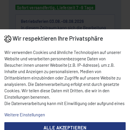
Sofort versandfertig, Lieferzeit 7 -9 Tage
Betriebsferien 03.08.–08.08.2026
In diesem Zeitraum kann sich die Bearbeitung
und Auslieferung verzögern.
Wir respektieren Ihre Privatsphäre
Wunschliste
Wir verwenden Cookies und ähnliche Technologien auf unserer
Website und verarbeiten personenbezogene Daten von
Besucher:innen unserer Webseite (z.B. IP-Adresse), um z.B.
* Nettopreis | Bruttopreis inkl. 19% MwSt.: 7,14 EUR, zzgl.
Versandkosten
Inhalte und Anzeigen zu personalisieren, Medien von
Drittanbietern einzubinden oder Zugriffe auf unsere Website zu
DOWNLOAD PDF
analysieren. Die Datenverarbeitung erfolgt erst durch gesetzte
Cookies. Wir teilen diese Daten mit Dritten, die wir in den
Einstellungen benennen.
BESCHREIBUNG
Die Datenverarbeitung kann mit Einwilligung oder aufgrund eines
berechtigten Interesses erfolgen. Die Zustimmung kann erteilt
Weitere Einstellungen
oder abgelehnt werden. Es besteht das Recht, nicht einzuwilligen
TECHNISCHE DATEN
und die Einwilligung zu einem späteren Zeitpunkt zu ändern oder
ALLE AKZEPTIEREN
zu widerrufen. Beachten Sie unser
Impressum
und weitere