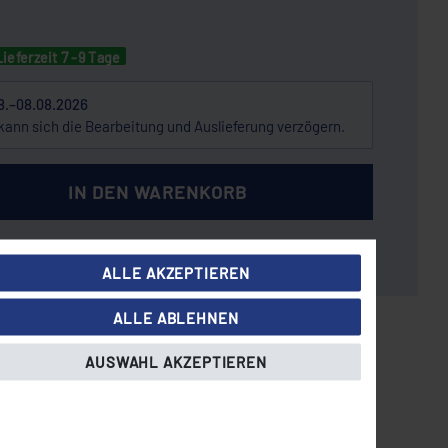
Lieferzeit 7 -9 Tage
8.–08.08.2026
kann sich die Bearbeitung und Auslieferung verzögern.
IN DEN WARENKORB
ALLE AKZEPTIEREN
St.: 9,16 EUR, zzgl.
Versandkosten
ALLE ABLEHNEN
AUSWAHL AKZEPTIEREN