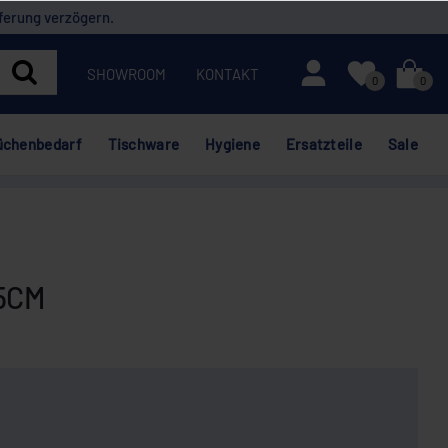
ferung verzögern.
Mein Konto
SHOWROOM
KONTAKT
0
0
üchenbedarf
Tischware
Hygiene
Ersatzteile
Sale
5CM