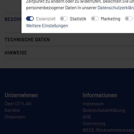
Zeitpunkt zu ändern oder zu widerrufen. Beachten Sie u
Mit der Maus über das Bild fahren
personenbezogener Daten in unserer
Daten­schutz­erklä
Essenziell
Statistik
Marketing
BESCHREIBUNG
Weitere Einstellungen
TECHNISCHE DATEN
HINWEISE
Unternehmen
Informationen
Über CEYLAN
Impressum
Karriere
Datenschutzerklärung
Showroom
AGB
Stornierung
WEEE-Rücknahmekonzep