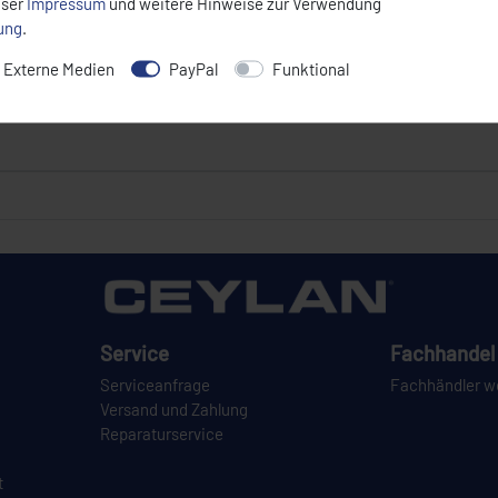
nser
Impressum
und weitere Hinweise zur Verwendung
rung
.
Externe Medien
PayPal
Funktional
Service
Fachhandel 
Serviceanfrage
Fachhändler w
Versand und Zahlung
Reparaturservice
t