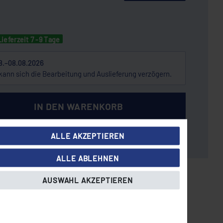
Lieferzeit 7 -9 Tage
8.–08.08.2026
kann sich die Bearbeitung und Auslieferung verzögern.
IN DEN WARENKORB
ALLE AKZEPTIEREN
ALLE ABLEHNEN
St.: 1166,20 EUR, zzgl.
Versandkosten
AUSWAHL AKZEPTIEREN