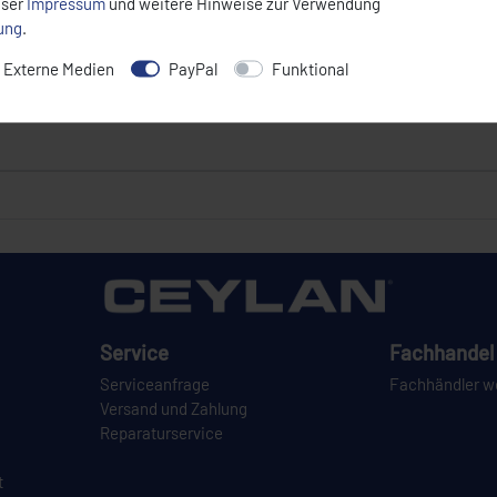
nser
Impressum
und weitere Hinweise zur Verwendung
rung
.
Externe Medien
PayPal
Funktional
Service
Fachhandel 
Serviceanfrage
Fachhändler w
Versand und Zahlung
Reparaturservice
t