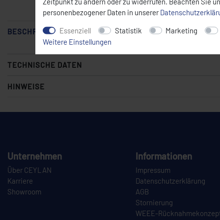
Zeitpunkt zu ändern oder zu widerrufen. Beachten Sie u
personenbezogener Daten in unserer
Daten­schutz­erklä
Essenziell
Statistik
Marketing
BESCHREIBUNG
Weitere Einstellungen
TECHNISCHE DATEN
HINWEISE
Unternehmen
Informationen
Über CEYLAN
Impressum
Karriere
Datenschutzerklärung
Showroom
AGB
Stornierung
WEEE-Rücknahmekonzep