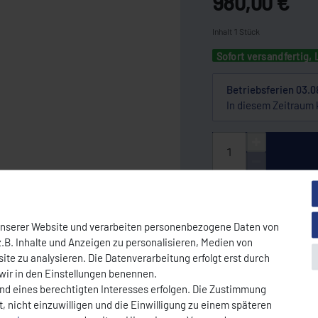
980,00 €
Inhalt
1
Stück
Sofort versandfertig, 
Betriebsferien 03.0
In diesem Zeitraum 
Wunschliste
unserer Website und verarbeiten personenbezogene Daten von
* Nettopreis | Bruttopreis inkl. 19% Mw
.B. Inhalte und Anzeigen zu personalisieren, Medien von
ite zu analysieren. Die Datenverarbeitung erfolgt erst durch
DOWNLOAD PDF
 wir in den Einstellungen benennen.
und eines berechtigten Interesses erfolgen. Die Zustimmung
, nicht einzuwilligen und die Einwilligung zu einem späteren