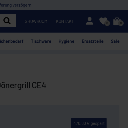
ferung verzögern.
Mein Konto
SHOWROOM
KONTAKT
0
0
üchenbedarf
Tischware
Hygiene
Ersatzteile
Sale
önergrill CE4
470,00 € gespart