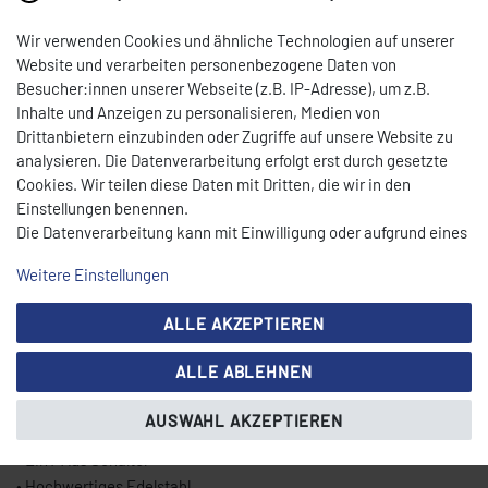
Wir verwenden Cookies und ähnliche Technologien auf unserer
• Hervorragend für den professionellen Einsatz
Website und verarbeiten personenbezogene Daten von
• Korpus aus hochwertigem Edelstahl
Besucher:innen unserer Webseite (z.B. IP-Adresse), um z.B.
• Thermostat zur Temperaturkontrolle
Inhalte und Anzeigen zu personalisieren, Medien von
• Digitales Display
Drittanbietern einzubinden oder Zugriffe auf unsere Website zu
• Digitales Bedienfeld für Temperatur und Abtaufunktion
analysieren. Die Datenverarbeitung erfolgt erst durch gesetzte
• Digitale Temperaturanzeige
Cookies. Wir teilen diese Daten mit Dritten, die wir in den
• Kühlung mit Lüfter
Einstellungen benennen.
• Automatische Wasserverdunstung bei Abtauung
Die Datenverarbeitung kann mit Einwilligung oder aufgrund eines
• Verdampfer (Kupferrohr) mit Aluminiumlamellen
berechtigten Interesses erfolgen. Die Zustimmung kann erteilt
Weitere Einstellungen
• Temperatur: von +5 °C bis +8 °C
oder abgelehnt werden. Es besteht das Recht, nicht einzuwilligen
• Beleuchtung
und die Einwilligung zu einem späteren Zeitpunkt zu ändern oder
ALLE AKZEPTIEREN
zu widerrufen. Beachten Sie unser
Impressum
und weitere
• Glasaufsatz mit 2 Ablagen
Hinweise zur Verwendung personenbezogener Daten in unserer
• Selbstschließende Türen
ALLE ABLEHNEN
Daten­schutz­erklärung
.
• Graue Granitplatte
• Edelstahlbecken
AUSWAHL AKZEPTIEREN
• Convex Glasscheibe
• Ein / Aus Schalter
• Hochwertiges Edelstahl