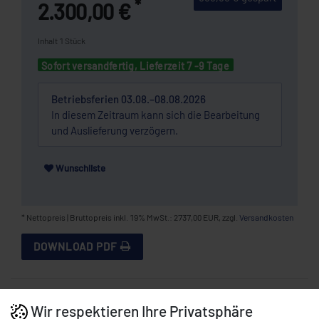
*
2.300,00 €
Inhalt
1
Stück
Sofort versandfertig, Lieferzeit 7 -9 Tage
Betriebsferien 03.08.–08.08.2026
In diesem Zeitraum kann sich die Bearbeitung
und Auslieferung verzögern.
Wunschliste
* Nettopreis | Bruttopreis inkl. 19% MwSt.: 2737,00 EUR, zzgl.
Versandkosten
DOWNLOAD PDF
BESCHREIBUNG
Wir respektieren Ihre Privatsphäre