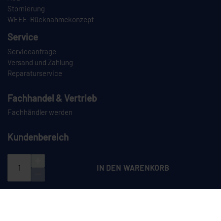
Stornierung
WEEE-Rücknahmekonzept
Service
Serviceanfrage
Versand und Zahlung
Reparaturservice
Fachhandel & Vertrieb
Fachhändler werden
Kundenbereich
Login
Registrieren
IN DEN WARENKORB
PAYPAL
VORKASSE