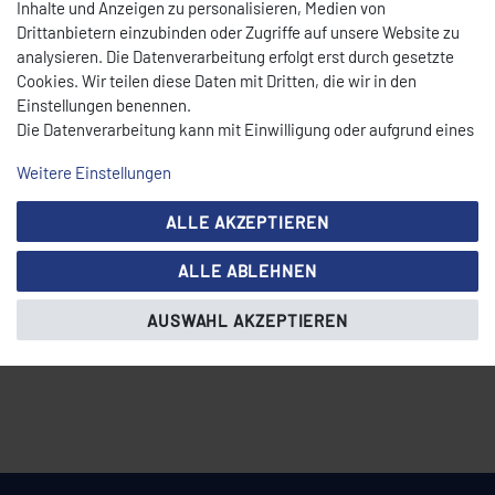
Inhalte und Anzeigen zu personalisieren, Medien von
Drittanbietern einzubinden oder Zugriffe auf unsere Website zu
analysieren. Die Datenverarbeitung erfolgt erst durch gesetzte
Cookies. Wir teilen diese Daten mit Dritten, die wir in den
Einstellungen benennen.
Die Datenverarbeitung kann mit Einwilligung oder aufgrund eines
berechtigten Interesses erfolgen. Die Zustimmung kann erteilt
Weitere Einstellungen
oder abgelehnt werden. Es besteht das Recht, nicht einzuwilligen
und die Einwilligung zu einem späteren Zeitpunkt zu ändern oder
ALLE AKZEPTIEREN
zu widerrufen. Beachten Sie unser
Impressum
und weitere
Hinweise zur Verwendung personenbezogener Daten in unserer
ALLE ABLEHNEN
Daten­schutz­erklärung
.
AUSWAHL AKZEPTIEREN