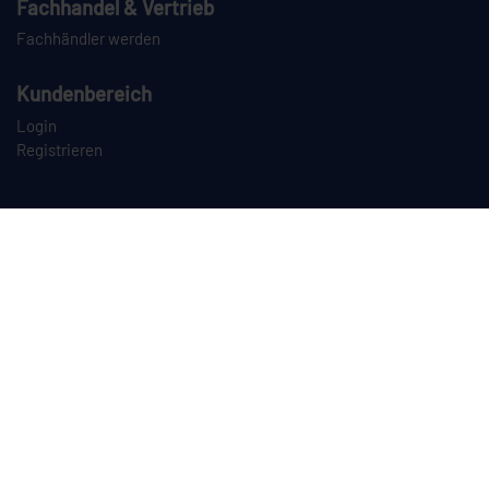
Fachhandel & Vertrieb
Fachhändler werden
Kundenbereich
Login
Registrieren
PAYPAL
VORKASSE
NACHNAHME
SPEDITION
CEYLAN auf Instagram
CEYLAN auf LinkedIn
CEYLAN auf TikTok
CEYLAN auf YouTube
Dieses Angebot richtet sich ausschließlich an Unternehmer im Sinne des
§ 14 BGB sowie an juristische Personen des öffentlichen Rechts und
öffentlich-rechtliche Sondervermögen. Ein Verkauf an Verbraucher (§ 13
BGB) erfolgt nicht.