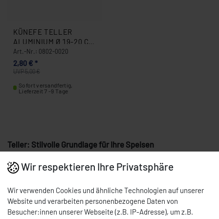
KÜNEFE TELLER
ALUMINIUM Ø 19-20 CM
0802-0020
Art.-Nr.: 0802-0020
2,80 € *
UVP 5,00 €
Sofort versandfertig,
Lieferzeit 7 -9 Tage
Teller: Stilvolle Grundlage für Ihre Speisen
Unsere Teller bieten Ihnen eine stilvolle Grundlage für Ihre
Wir respektieren Ihre Privatsphäre
Speisen und lassen sie besonders zur Geltung kommen. Mit
verschiedenen Größen und Designs finden Sie den passenden
Wir verwenden Cookies und ähnliche Technologien auf unserer
Teller für Ihr Menü.
Website und verarbeiten personenbezogene Daten von
Besucher:innen unserer Webseite (z.B. IP-Adresse), um z.B.