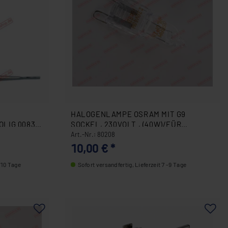
HALOGENLAMPE OSRAM MIT G9
OLIG 0083-
SOCKEL, 230VOLT , (40W)/FÜR
BACKOFEN 80208
Art.-Nr.: 80208
10,00 € *
- 10 Tage
Sofort versandfertig, Lieferzeit 7 -9 Tage