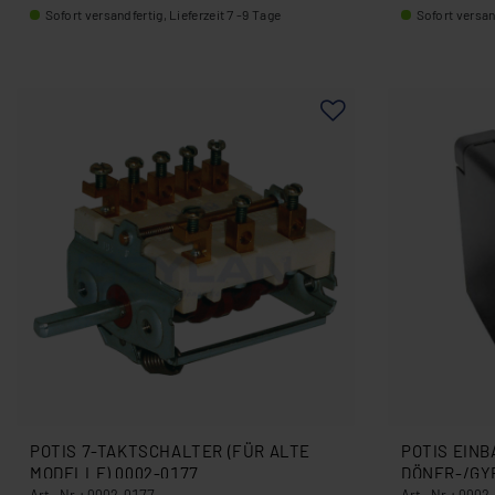
Sofort versandfertig, Lieferzeit 7 -9 Tage
Sofort versand
POTIS 7-TAKTSCHALTER (FÜR ALTE
POTIS EIN
MODELLE) 0002-0177
DÖNER-/GY
Art.-Nr.: 0002-0177
Art.-Nr.: 0002