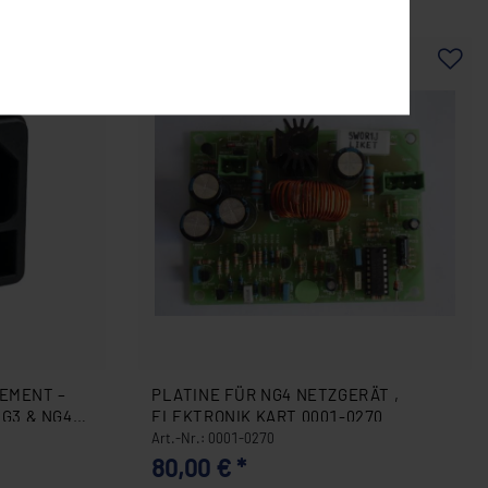
EMENT –
PLATINE FÜR NG4 NETZGERÄT ,
G3 & NG4
ELEKTRONIK KART 0001-0270
Art.-Nr.: 0001-0270
80,00 € *