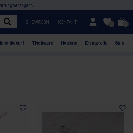
ferung verzögern.
Mein Konto
SHOWROOM
KONTAKT
0
0
üchenbedarf
Tischware
Hygiene
Ersatzteile
Sale