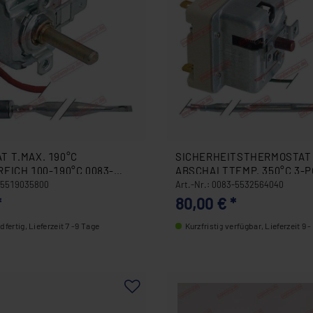
T T.MAX. 190°C
SICHERHEITSTHERMOSTAT
EICH 100-190°C 0083-
ABSCHALTTEMP. 350°C 3-P
0
5532564040
3-5519035800
Art.-Nr.: 0083-5532564040
*
80,00 € *
fertig, Lieferzeit 7 -9 Tage
Kurzfristig verfügbar, Lieferzeit 9 