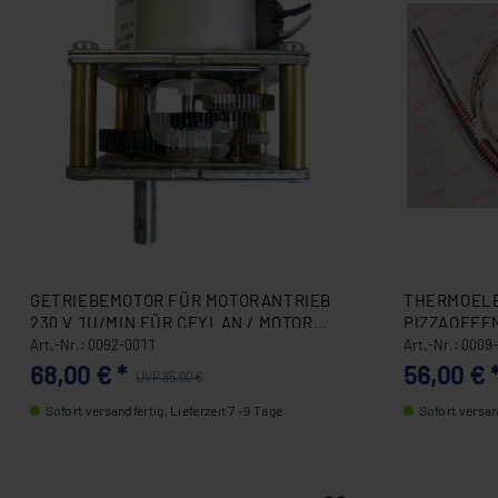
GETRIEBEMOTOR FÜR MOTORANTRIEB
THERMOELE
230 V 1U/MIN FÜR CEYLAN / MOTOR
PIZZAOFFEN
OBEN 0092-0011
Art.-Nr.: 0092-0011
Art.-Nr.: 0009
68,00 € *
56,00 € 
UVP 85,00 €
Sofort versandfertig, Lieferzeit 7 -9 Tage
Sofort versand