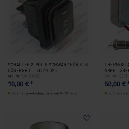
SCHALTER 2-POLIG SCHWARZ FÜR KLG
THERMOSTA
DÖNERGRILL 0012-0025
ARBEITSBER
551903580
Art.-Nr.: 0012-0025
Art.-Nr.: 008
10,00 € *
50,00 € 
Kurzfristig verfügbar, Lieferzeit 9 - 10 Tage
Sofort versand