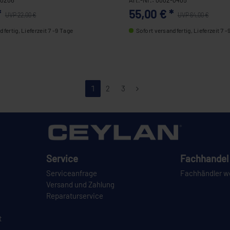
*
55,00 € *
UVP 22,00 €
UVP 64,00 €
fertig, Lieferzeit 7 -9 Tage
Sofort versandfertig, Lieferzeit 7 -
1
2
3
Service
Fachhandel 
Serviceanfrage
Fachhändler w
Versand und Zahlung
Reparaturservice
t