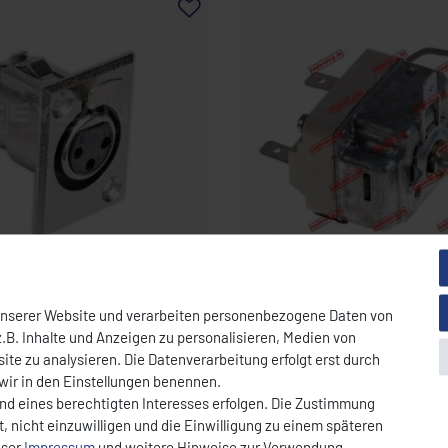
unserer Website und verarbeiten personenbezogene Daten von
INBAUBUCHSE 3 POLIG FÜR
THERMOSTAT 1-POLIG FÜR PIZZAOFEN
 NEUE NR 2048-
CEYLAN KLG 0083-5519
.B. Inhalte und Anzeigen zu personalisieren, Medien von
0338
-0338
Art.-Nr.: 0083-5519082805
ite zu analysieren. Die Datenverarbeitung erfolgt erst durch
60,00 € *
 wir in den Einstellungen benennen.
und eines berechtigten Interesses erfolgen. Die Zustimmung
fertig, Lieferzeit 7 -9 Tage
Sofort versandfertig, Lieferzeit 7 -
, nicht einzuwilligen und die Einwilligung zu einem späteren
nser
Impressum
und weitere Hinweise zur Verwendung