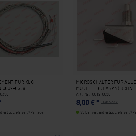
MENT FÜR KLG
MICROSCHALTER FÜR ALLE CEYLAN
 0009-0358
MODELLE (DEVRAN) SCHAL
0020
-0358
Art.-Nr.: 0012-0020
*
8,00 € *
UVP 9,00 €
fertig, Lieferzeit 7 -9 Tage
Sofort versandfertig, Lieferzeit 7 -