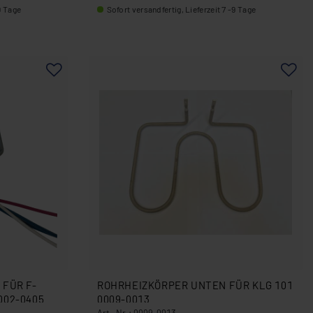
9 Tage
Sofort versandfertig, Lieferzeit 7 -9 Tage
 FÜR F-
ROHRHEIZKÖRPER UNTEN FÜR KLG 101
002-0405
0009-0013
Art.-Nr.: 0009-0013