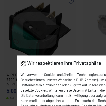
Wir respektieren Ihre Privatsphäre
Wir verwenden Cookies und ähnliche Technologien auf 
WIPPENSCHALTER GRÜN CEYLAN
AUSLAUF E
3100-0011
NETZGERÄT (NG 3-4)
Besucher:innen unserer Webseite (z.B. IP-Adresse), um z
0001 0001-
Art.-Nr.: 3100-0011
Art.-Nr.: 0001
Drittanbietern einzubinden oder Zugriffe auf unsere Webs
5,00 € *
6,00 € *
gesetzte Cookies. Wir teilen diese Daten mit Dritten, die
Die Datenverarbeitung kann mit Einwilligung oder aufgr
Sofort versandfertig, Lieferzeit 7 -9 Tage
Sofort versand
kann erteilt oder abgelehnt werden. Es besteht das Recht
Zeitpunkt zu ändern oder zu widerrufen. Beachten Sie u