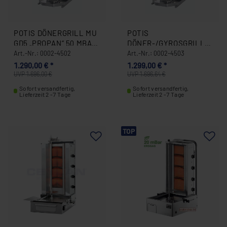
POTIS DÖNERGRILL MU
POTIS
GD5 „PROPAN“ 50 MBAR
DÖNER-/GYROSGRILL
0002-4502
MU GD5 „ERDGAS“ 20
Art.-Nr.: 0002-4502
Art.-Nr.: 0002-4503
MBAR 0002-4503
1.290,00 € *
1.299,00 € *
UVP 1.696,00 €
UVP 1.696,64 €
Sofort versandfertig,
Sofort versandfertig,
Lieferzeit 2 -7 Tage
Lieferzeit 2 -7 Tage
TOP