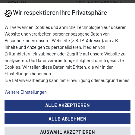
CEYLAN
CEYLAN DÖNERGRILL
DÖNER-/GYROSGRILL
KLG 224 T (K-TWIN 8) -
Wir respektieren Ihre Privatsphäre
CY-TYP V10 – 2 × 5
BEWEGLICH - "PROPAN"
Art.-Nr.: 0009-K225V-20
Art.-Nr.: 0009-1150
BRENNER – ERDGAS 20
50 MBAR 0009-1150
1.480,00 € *
1.640,00 € *
Wir verwenden Cookies und ähnliche Technologien auf unserer
MBAR – MOTOR UNTEN –
UVP 2.280,00 €
UVP 2.320,00 €
EDELSTAHL VERKAUF
Website und verarbeiten personenbezogene Daten von
Sofort versandfertig,
Sofort versandfertig,
NUR IN NRW 0009-
Lieferzeit 2 -7 Tage
Lieferzeit 2 -7 Tage
Besucher:innen unserer Webseite (z.B. IP-Adresse), um z.B.
K225V-20
Inhalte und Anzeigen zu personalisieren, Medien von
Drittanbietern einzubinden oder Zugriffe auf unsere Website zu
analysieren. Die Datenverarbeitung erfolgt erst durch gesetzte
Cookies. Wir teilen diese Daten mit Dritten, die wir in den
Einstellungen benennen.
Die Datenverarbeitung kann mit Einwilligung oder aufgrund eines
berechtigten Interesses erfolgen. Die Zustimmung kann erteilt
Weitere Einstellungen
oder abgelehnt werden. Es besteht das Recht, nicht einzuwilligen
und die Einwilligung zu einem späteren Zeitpunkt zu ändern oder
ALLE AKZEPTIEREN
zu widerrufen. Beachten Sie unser
Impressum
und weitere
Hinweise zur Verwendung personenbezogener Daten in unserer
ALLE ABLEHNEN
Daten­schutz­erklärung
.
CEYLAN DÖNERGRILL
CEYLAN DÖNERGRILL -
KLG 153 T (CY-TWIN6) –
K-153-T (CY-TWIN6) -
AUSWAHL AKZEPTIEREN