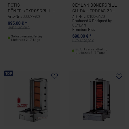
POTIS
CEYLAN DÖNERGRILL
DÖNER-/GYROSGRILL F
GU-D4 – ERDGAS 20
GD4 „PROPAN“ 50 MBAR
MBAR 0100-3420
Art.-Nr.: 0002-7402
Art.-Nr.: 0100-3420
Produced & Designed by
0002-7402
995,00 € *
CEYLAN
UVP 1.405,00 €
Premium Plus
690,00 € *
Sofort versandfertig,
Lieferzeit 2 -7 Tage
UVP 1.170,00 €
Sofort versandfertig,
Lieferzeit 2 -7 Tage
TOP