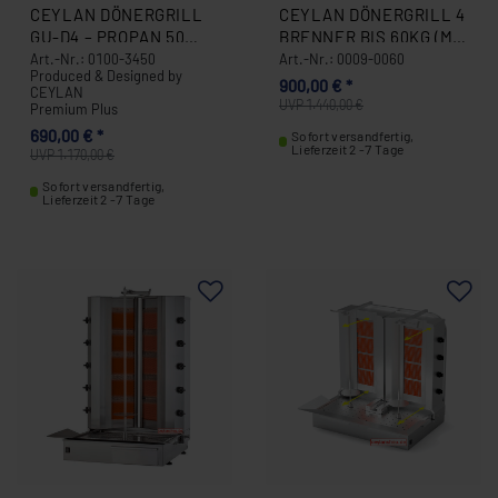
CEYLAN DÖNERGRILL
CEYLAN DÖNERGRILL 4
GU-D4 – PROPAN 50
BRENNER BIS 60KG (M-
MBAR 0100-3450
171) VERKAUF NUR
Art.-Nr.: 0100-3450
Art.-Nr.: 0009-0060
Produced & Designed by
NRW 0009-0060
900,00 € *
CEYLAN
UVP 1.440,00 €
Premium Plus
690,00 € *
Sofort versandfertig,
Lieferzeit 2 -7 Tage
UVP 1.170,00 €
Sofort versandfertig,
Lieferzeit 2 -7 Tage