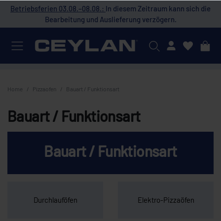
 die
Betriebsferien 03.08.–08.08.:
In diesem Zeitraum kann sich die
Bet
Bearbeitung und Auslieferung verzögern.
Mein Konto
Home
Pizzaofen
Bauart / Funktionsart
Bauart / Funktionsart
Bauart / Funktionsart
Durchlauföfen
Elektro-Pizzaöfen