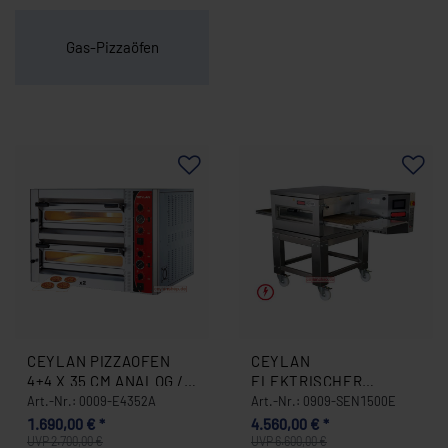
Gas-Pizzaöfen
CEYLAN PIZZAOFEN
CEYLAN
4+4 X 35 CM ANALOG /
ELEKTRISCHER
ELEKTRO (ANGEBOT)
DURCHLAUFOFEN /
Art.-Nr.: 0009-E4352A
Art.-Nr.: 0909-SEN1500E
0009-E4352A
PIZZAOFEN – 10 KW,
1.690,00 € *
4.560,00 € *
UMLUFT, 400 V, 30
UVP 2.700,00 €
UVP 6.600,00 €