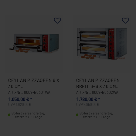
CEYLAN PIZZAOFEN 6 X
CEYLAN PIZZAOFEN
30 CM
BREIT 6+6 X 30 CM
ANALOG/ELEKTRO
ANALOG / ELEKRISCH
Art.-Nr.: 0009-E6301WA
Art.-Nr.: 0009-E6302WA
(ANGEBOT) 0009-
(ANGEBOT) 0009-
1.050,00 € *
1.780,00 € *
E6301WA
E6302WA
UVP 1.620,00 €
UVP 2.950,00 €
Sofort versandfertig,
Sofort versandfertig,
Lieferzeit 7 -9 Tage
Lieferzeit 7 -9 Tage