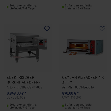
PIZZEN PRO STUNDE (Ø
Sofort versandfertig,
Sofort versandfertig,
30 CM) ABHOLPREIS
Lieferzeit 7 -9 Tage
Lieferzeit 7 -9 Tage
0909-SEN1500E
ELEKTRISCHER
CEYLAN PIZZAOFEN 4 X
DURCHLAUFOFEN-
30 CM
PIZZAOFEN (VERKAUF
ANALOG/ELEKTRO
Art.-Nr.: 0909-SEN1700E
Art.-Nr.: 0009-E4301A
NUR IN NRW, UMKREIS
0009-E4301A
6.848,00 € *
870,00 € *
ESSEN 100 KM) 0909-
UVP 8.560,00 €
UVP 1.340,00 €
SEN1700E
Sofort versandfertig,
Sofort versandfertig,
Lieferzeit 7 -9 Tage
Lieferzeit 7 -9 Tage