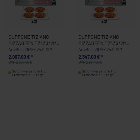
CUPPONE TIZIANO
CUPPONE TIZIANO
PIZZAOFEN TZ430/2M
PIZZAOFEN TZ435/2M
2672-TZ430/2M
2672-TZ435/2M
Art.-Nr.: 2672-TZ430/2M
Art.-Nr.: 2672-TZ435/2M
2.097,00 € *
2.347,00 € *
UVP 2.627,00 €
UVP 2.934,00 €
Sofort versandfertig,
Sofort versandfertig,
Lieferzeit 7 -9 Tage
Lieferzeit 7 -9 Tage