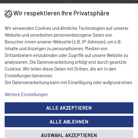
Wir respektieren Ihre Privatsphäre
Wir verwenden Cookies und ähnliche Technologien auf unserer
Website und verarbeiten personenbezogene Daten von
Besucher:innen unserer Webseite (z.B. IP-Adresse), um z.B.
Inhalte und Anzeigen zu personalisieren, Medien von
Drittanbietern einzubinden oder Zugriffe auf unsere Website zu
analysieren. Die Datenverarbeitung erfolgt erst durch gesetzte
CEYLAN PIZZAOFEN
CEYLAN GAS
Cookies. Wir teilen diese Daten mit Dritten, die wir in den
6+6 X 35 CM BREIT
PIZZAOFEN 4+4X 35CM
Einstellungen benennen.
ANALOG / ELEKTRO
(ANGEBOT) 0009-G4352
Art.-Nr.: 0009-E6352WA
Art.-Nr.: 0009-G4352
Die Datenverarbeitung kann mit Einwilligung oder aufgrund eines
0009-E6352WA
2.190,00 € *
1.800,00 € *
berechtigten Interesses erfolgen. Die Zustimmung kann erteilt
UVP 3.540,00 €
UVP 3.400,00 €
Weitere Einstellungen
oder abgelehnt werden. Es besteht das Recht, nicht einzuwilligen
Sofort versandfertig,
Sofort versandfertig,
und die Einwilligung zu einem späteren Zeitpunkt zu ändern oder
Lieferzeit 7 -9 Tage
Lieferzeit 7 -9 Tage
ALLE AKZEPTIEREN
zu widerrufen. Beachten Sie unser
Impressum
und weitere
Hinweise zur Verwendung personenbezogener Daten in unserer
ALLE ABLEHNEN
Daten­schutz­erklärung
.
AUSWAHL AKZEPTIEREN