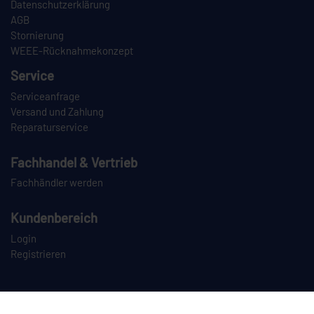
Datenschutzerklärung
AGB
Stornierung
WEEE-Rücknahmekonzept
Service
Serviceanfrage
Versand und Zahlung
Reparaturservice
Fachhandel & Vertrieb
Fachhändler werden
Kundenbereich
Login
Registrieren
PAYPAL
VORKASSE