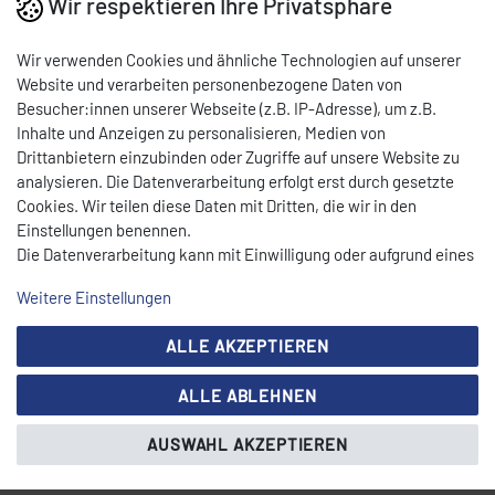
Wir respektieren Ihre Privatsphäre
Gewürzstreuer / Tischmenagen: Perfekte Würze für Ihre
Wir verwenden Cookies und ähnliche Technologien auf unserer
Gerichte
Website und verarbeiten personenbezogene Daten von
Besucher:innen unserer Webseite (z.B. IP-Adresse), um z.B.
Unsere Gewürzstreuer und Tischmenagen bieten Ihnen die
Inhalte und Anzeigen zu personalisieren, Medien von
perfekte Würze für Ihre Gerichte. Mit verschiedenen Gewürzen
Drittanbietern einzubinden oder Zugriffe auf unsere Website zu
und Ausführungen bringen sie Geschmack und Vielfalt auf Ihren
analysieren. Die Datenverarbeitung erfolgt erst durch gesetzte
Tisch.
Cookies. Wir teilen diese Daten mit Dritten, die wir in den
Einstellungen benennen.
Die Datenverarbeitung kann mit Einwilligung oder aufgrund eines
berechtigten Interesses erfolgen. Die Zustimmung kann erteilt
Weitere Einstellungen
oder abgelehnt werden. Es besteht das Recht, nicht einzuwilligen
und die Einwilligung zu einem späteren Zeitpunkt zu ändern oder
ALLE AKZEPTIEREN
zu widerrufen. Beachten Sie unser
Impressum
und weitere
Hinweise zur Verwendung personenbezogener Daten in unserer
ALLE ABLEHNEN
Daten­schutz­erklärung
.
AUSWAHL AKZEPTIEREN