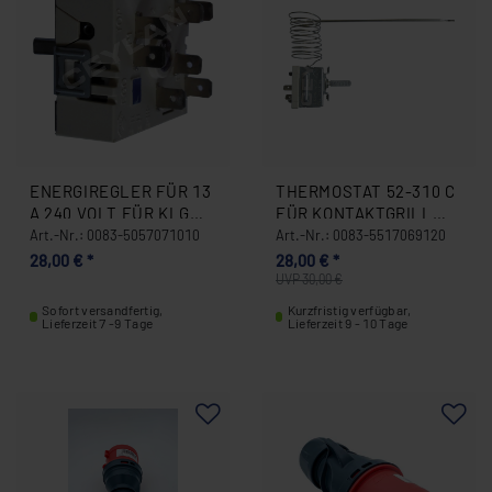
ENERGIREGLER FÜR 13
THERMOSTAT 52-310 C
A 240 VOLT FÜR KLG
FÜR KONTAKTGRILL
DÖNERGRILL 0083-
EGO 0083-5517069120
Art.-Nr.: 0083-5057071010
Art.-Nr.: 0083-5517069120
5057071010
28,00 € *
28,00 € *
UVP 30,00 €
Sofort versandfertig,
Kurzfristig verfügbar,
Lieferzeit 7 -9 Tage
Lieferzeit 9 - 10 Tage