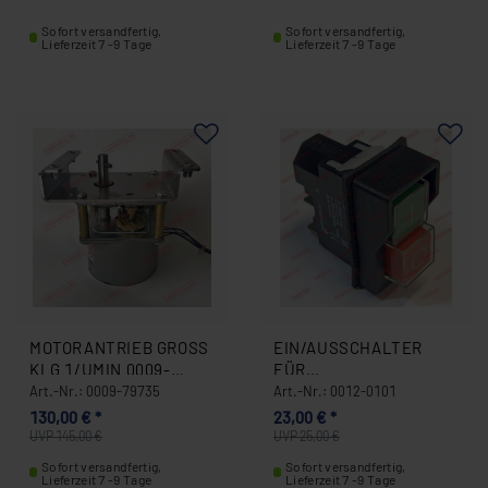
Sofort versandfertig,
Sofort versandfertig,
Lieferzeit 7 -9 Tage
Lieferzeit 7 -9 Tage
MOTORANTRIEB GROSS K
EIN/AUSSCHALTER
LG 1/UMIN 0009-7
FÜR
9735
AUSROLLMASCHINE (4
Art.-Nr.: 0009-79735
Art.-Nr.: 0012-0101
PINS) 0012-0101
130,00 € *
23,00 € *
UVP 145,00 €
UVP 25,00 €
Sofort versandfertig,
Sofort versandfertig,
Lieferzeit 7 -9 Tage
Lieferzeit 7 -9 Tage