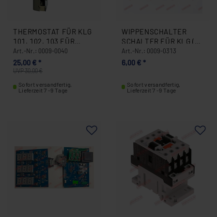
THERMOSTAT FÜR KLG
WIPPENSCHALTER
101, 102, 103 FÜR
SCHALTER FÜR KLG (6
KONTAKTGRILL / 50 -
PIN 6) 0009-0313
Art.-Nr.: 0009-0040
Art.-Nr.: 0009-0313
270 °C 0009-0040
25,00 € *
6,00 € *
UVP 30,00 €
Sofort versandfertig,
Sofort versandfertig,
Lieferzeit 7 -9 Tage
Lieferzeit 7 -9 Tage