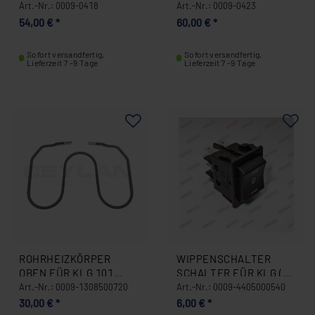
0423
Art.-Nr.: 0009-0418
Art.-Nr.: 0009-0423
54,00 € *
60,00 € *
Sofort versandfertig,
Sofort versandfertig,
Lieferzeit 7 -9 Tage
Lieferzeit 7 -9 Tage
ROHRHEIZKÖRPER
WIPPENSCHALTER
OBEN FÜR KLG 101
SCHALTER FÜR KLG (6
0009-1308500720
PIN 6) 0009-
Art.-Nr.: 0009-1308500720
Art.-Nr.: 0009-4405000540
4405000540
30,00 € *
6,00 € *