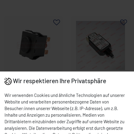
Wir respektieren Ihre Privatsphäre
DOST DRUCKSCHALTER
GERÄTESCHALTER 3,5
DÖNERMESSER MOD
AMP FÜR NG4 CEYLAN
80-90-100-120 0049-
0072-0001
Art.-Nr.: 0049-0811
Art.-Nr.: 0072-0001
Wir verwenden Cookies und ähnliche Technologien auf unserer
0811
19,00 € *
8,00 € *
Website und verarbeiten personenbezogene Daten von
Besucher:innen unserer Webseite (z.B. IP-Adresse), um z.B.
Sofort versandfertig,
Kurzfristig verfügbar,
Inhalte und Anzeigen zu personalisieren, Medien von
Lieferzeit 7 -9 Tage
Lieferzeit 9 - 10 Tage
Drittanbietern einzubinden oder Zugriffe auf unsere Website zu
analysieren. Die Datenverarbeitung erfolgt erst durch gesetzte