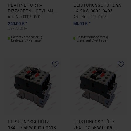
PLATINE FÜR R-
LEISTUNGSSCHÜTZ 9A
PIZZAOFEN – CEYLAN –
- 4,2KW 0009-0403
BLAUE AUSFÜHRUNG
Art.-Nr.: 0009-0401
Art.-Nr.: 0009-0403
0009-0401
240,00 € *
50,00 € *
UVP 270,00 €
Sofort versandfertig,
Sofort versandfertig,
Lieferzeit 7 -9 Tage
Lieferzeit 7 -9 Tage
LEISTUNGSSCHÜTZ
LEISTUNGSSCHÜTZ
18A - 7,5KW 0009-0418
25A - 12,5KW 0009-