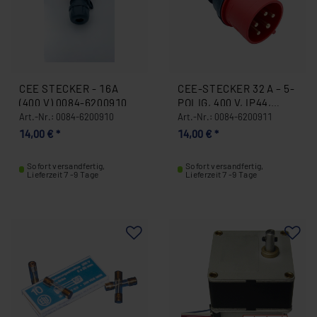
CEE STECKER - 16A
CEE-STECKER 32 A – 5-
(400 V) 0084-6200910
POLIG, 400 V, IP44,
SPRITZWASSERGESCH
Art.-Nr.: 0084-6200910
Art.-Nr.: 0084-6200911
ÜTZT 0084-6200911
14,00 € *
14,00 € *
Sofort versandfertig,
Sofort versandfertig,
Lieferzeit 7 -9 Tage
Lieferzeit 7 -9 Tage