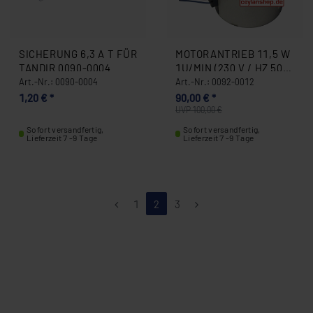
SICHERUNG 6,3 A T FÜR
MOTORANTRIEB 11,5 W
TANDIR 0090-0004
1U/MIN (230 V / HZ 50)
OHNE GEHÄUSE FÜR
Art.-Nr.: 0090-0004
Art.-Nr.: 0092-0012
DÖNERGRIL/GYROSSGRI
1,20 € *
90,00 € *
LL 0092-0012
UVP 100,00 €
Sofort versandfertig,
Sofort versandfertig,
Lieferzeit 7 -9 Tage
Lieferzeit 7 -9 Tage
1
2
3