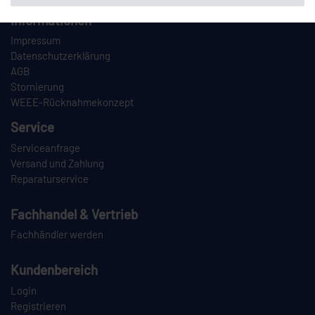
Informationen
Impressum
Datenschutzerklärung
AGB
Stornierung
WEEE-Rücknahmekonzept
Service
Serviceanfrage
Versand und Zahlung
Reparaturservice
Fachhandel & Vertrieb
Fachhändler werden
Kundenbereich
Login
Registrieren