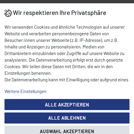
Wir respektieren Ihre Privatsphäre
Wir verwenden Cookies und ähnliche Technologien auf unserer
Website und verarbeiten personenbezogene Daten von
Besucher:innen unserer Webseite (z.B. IP-Adresse), um z.B.
Inhalte und Anzeigen zu personalisieren, Medien von
Drittanbietern einzubinden oder Zugriffe auf unsere Website zu
analysieren. Die Datenverarbeitung erfolgt erst durch gesetzte
Cookies. Wir teilen diese Daten mit Dritten, die wir in den
Einstellungen benennen.
Die Datenverarbeitung kann mit Einwilligung oder aufgrund eines
berechtigten Interesses erfolgen. Die Zustimmung kann erteilt
Weitere Einstellungen
oder abgelehnt werden. Es besteht das Recht, nicht einzuwilligen
und die Einwilligung zu einem späteren Zeitpunkt zu ändern oder
ALLE AKZEPTIEREN
zu widerrufen. Beachten Sie unser
Impressum
und weitere
Unternehmen
Hinweise zur Verwendung personenbezogener Daten in unserer
ALLE ABLEHNEN
Über CEYLAN
Daten­schutz­erklärung
.
Karriere
AUSWAHL AKZEPTIEREN
Showroom