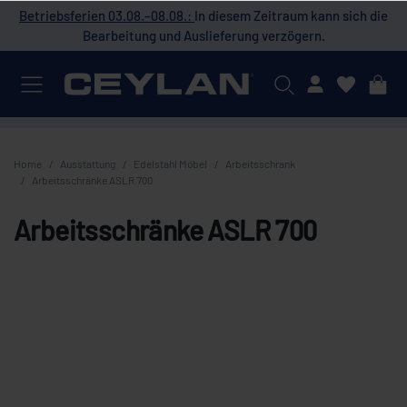
 die
Betriebsferien 03.08.–08.08.:
In diesem Zeitraum kann sich die
Bet
Bearbeitung und Auslieferung verzögern.
Mein Konto
Home
Ausstattung
Edelstahl Möbel
Arbeitsschrank
Arbeitsschränke ASLR 700
Arbeitsschränke ASLR 700