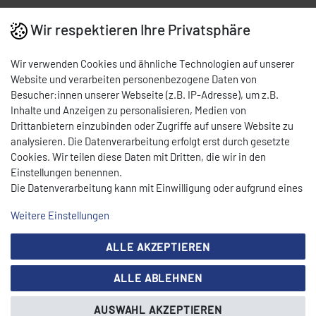
Wir respektieren Ihre Privatsphäre
Wir verwenden Cookies und ähnliche Technologien auf unserer
Website und verarbeiten personenbezogene Daten von
Besucher:innen unserer Webseite (z.B. IP-Adresse), um z.B.
Inhalte und Anzeigen zu personalisieren, Medien von
Drittanbietern einzubinden oder Zugriffe auf unsere Website zu
analysieren. Die Datenverarbeitung erfolgt erst durch gesetzte
Cookies. Wir teilen diese Daten mit Dritten, die wir in den
Einstellungen benennen.
Die Datenverarbeitung kann mit Einwilligung oder aufgrund eines
berechtigten Interesses erfolgen. Die Zustimmung kann erteilt
Weitere Einstellungen
oder abgelehnt werden. Es besteht das Recht, nicht einzuwilligen
und die Einwilligung zu einem späteren Zeitpunkt zu ändern oder
ALLE AKZEPTIEREN
zu widerrufen. Beachten Sie unser
Impressum
und weitere
Unternehmen
Hinweise zur Verwendung personenbezogener Daten in unserer
ALLE ABLEHNEN
Über CEYLAN
Daten­schutz­erklärung
.
Karriere
AUSWAHL AKZEPTIEREN
Showroom