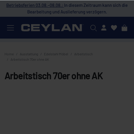
 die
Betriebsferien 03.08.–08.08.:
In diesem Zeitraum kann sich die
Bet
Bearbeitung und Auslieferung verzögern.
Mein Konto
Home
Ausstattung
Edelstahl Möbel
Arbeitstisch
Arbeitstisch 70er ohne AK
Arbeitstisch 70er ohne AK