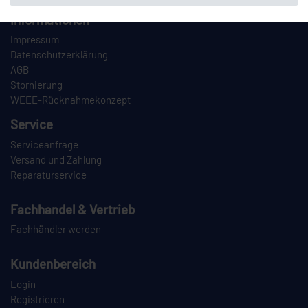
Informationen
Impressum
Datenschutzerklärung
AGB
Stornierung
WEEE-Rücknahmekonzept
Service
Serviceanfrage
Versand und Zahlung
Reparaturservice
Fachhandel & Vertrieb
Fachhändler werden
Kundenbereich
Login
Registrieren