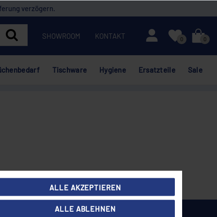
ferung verzögern.
Mein Konto
SHOWROOM
KONTAKT
0
0
üchenbedarf
Tischware
Hygiene
Ersatzteile
Sale
ALLE AKZEPTIEREN
ALLE ABLEHNEN