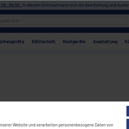
.08.–08.08.:
In diesem Zeitraum kann sich die Bearbeitung und Auslie
üchengeräte
Kühltechnik
Kochgeräte
Ausstattung
K
unserer Website und verarbeiten personenbezogene Daten von