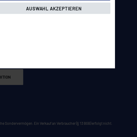
AUSWAHL AKZEPTIEREN
& Vertrieb
Kundenbereich
erden
Login
Registrieren
ITION
he Sondervermögen. Ein Verkauf an Verbraucher (§ 13 BGB) erfolgt nicht.