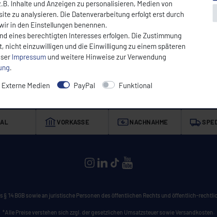
.B. Inhalte und Anzeigen zu personalisieren, Medien von
ite zu analysieren. Die Datenverarbeitung erfolgt erst durch
 wir in den Einstellungen benennen.
Service
Fachhandel 
und eines berechtigten Interesses erfolgen. Die Zustimmung
Serviceanfrage
Fachhändler w
, nicht einzuwilligen und die Einwilligung zu einem späteren
Versand und Zahlung
nser
Impressum
und weitere Hinweise zur Verwendung
Reparaturservice
rung
.
t
Externe Medien
PayPal
Funktional
AL
VORKASSE
NACHNAHME
SPED
CEYLAN auf Instagram
CEYLAN auf LinkedIn
CEYLAN auf TikTok
CEYLAN auf YouTube
 § 14 BGB sowie an juristische Personen des öffentlichen Rechts und öffentlich-rechtlic
*Alle Preise verstehen sich zzgl. der gesetzlichen Umsatzsteuer sowie Versandkosten.