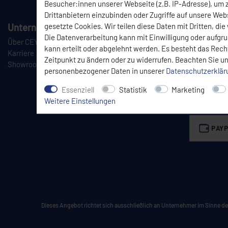
Besucher:innen unserer Webseite (z.B. IP-Adresse), um z
Drittanbietern einzubinden oder Zugriffe auf unsere Webs
gesetzte Cookies. Wir teilen diese Daten mit Dritten, die
Unternehmen
Informationen
Die Datenverarbeitung kann mit Einwilligung oder aufgr
Über CEYLAN
Impressum
kann erteilt oder abgelehnt werden. Es besteht das Recht
Karriere
Datenschutzerklärung
Zeitpunkt zu ändern oder zu widerrufen. Beachten Sie u
Showroom
AGB
personenbezogener Daten in unserer
Daten­schutz­erklä
Stornierung
WEEE-Rücknahmekonzep
Essenziell
Statistik
Marketing
Weitere Einstellungen
PAYP
Dieses Angebot richtet sich ausschließlich an Unternehmer im Sinne des