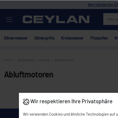
Betriebsferien 03
Dönermesser
Dönergrills
Kreismesser
Pizzaofen
K
Home
Ausstattung
Lüftung
Abluftmotoren
Abluftmotoren
Wir respektieren Ihre Privatsphäre
Wir verwenden Cookies und ähnliche Technologien auf 