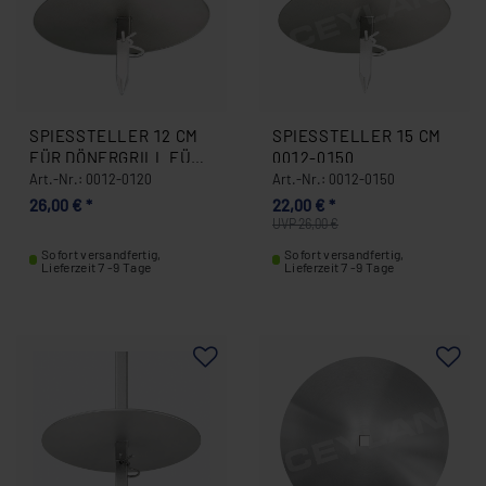
SPIESSTELLER 12 CM F
SPIESSTELLER 15 CM 0
ÜR DÖNERGRILL FÜR P
012-0150
OTIS UND CEYLAN 0
Art.-Nr.: 0012-0120
Art.-Nr.: 0012-0150
012-0120
26,00 € *
22,00 € *
UVP 26,00 €
Sofort versandfertig,
Sofort versandfertig,
Lieferzeit 7 -9 Tage
Lieferzeit 7 -9 Tage