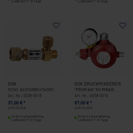
Lieferzeit 7 -9 Tage
Lieferzeit 7 -9 Tage
GOK
GOK DRUCKMINDERER
SCHLAUCHBRUCHSICH
"PROPAN" 50 MBAR
ERUNG 0038-0018
0038-0019
Art.-Nr.: 0038-0018
Art.-Nr.: 0038-0019
31,00 € *
67,00 € *
UVP 33,50 €
UVP 74,00 €
Sofort versandfertig,
Sofort versandfertig,
Lieferzeit 7 -9 Tage
Lieferzeit 7 -9 Tage