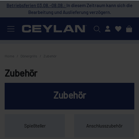
 die
Betriebsferien 03.08.–08.08.:
In diesem Zeitraum kann sich die
Bet
Bearbeitung und Auslieferung verzögern.
Mein Konto
Home
Dönergrills
Zubehör
Zubehör
Zubehör
Spießteller
Anschlusszubehör