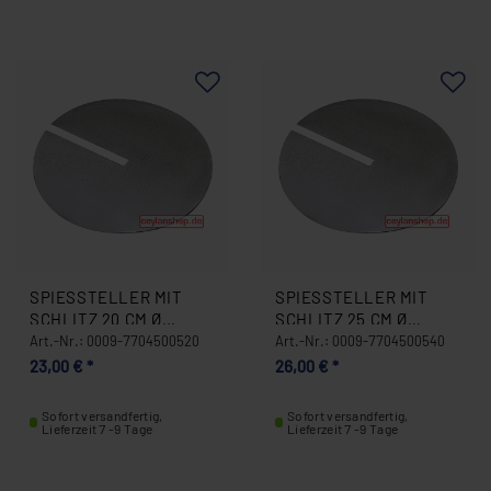
SPIESSTELLER MIT S
SPIESSTELLER MIT S
CHLITZ 20 CM Ø S
CHLITZ 25 CM Ø S
CHLITZ 1,2 CM 0009-7
CHLITZ 1,2 CM 0009-7
Art.-Nr.: 0009-7704500520
Art.-Nr.: 0009-7704500540
704500520
704500540
23,00 € *
26,00 € *
Sofort versandfertig,
Sofort versandfertig,
Lieferzeit 7 -9 Tage
Lieferzeit 7 -9 Tage