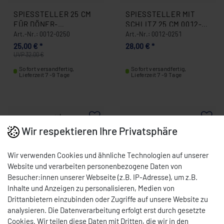
SPIESSTELLER 25 CM F
SPIESSTELLER MIT S
ÜR DÖNER-G
CHLITZ 25 CM 0012-0
YROSSGRILLGERÄT PO
251
Art.-Nr.: 0012-0250
Art.-Nr.: 0012-0251
TIS UND CEYLAN 00
25,00 € *
28,00 € *
12-0250
UVP 32,00 €
Sofort versandfertig,
Sofort versandfertig,
Lieferzeit 7 -9 Tage
Lieferzeit 7 -9 Tage
Wir respektieren Ihre Privatsphäre
Wir verwenden Cookies und ähnliche Technologien auf unserer
Website und verarbeiten personenbezogene Daten von
Besucher:innen unserer Webseite (z.B. IP-Adresse), um z.B.
Inhalte und Anzeigen zu personalisieren, Medien von
Drittanbietern einzubinden oder Zugriffe auf unsere Website zu
analysieren. Die Datenverarbeitung erfolgt erst durch gesetzte
SPIESSTELLER Ø 30 CM –
SPIESSTELLER MIT S
Cookies. Wir teilen diese Daten mit Dritten, die wir in den
FÜR D
CHLITZ 30 CM 0012-0