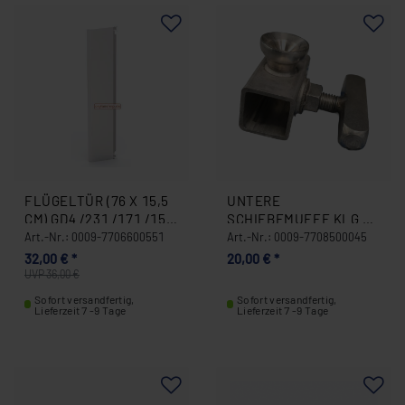
FLÜGELTÜR (76 X 15,5
UNTERE
CM) GD4 /231 /171 /151
SCHIEBEMUFFE KLG 20
/221 KLG ALTE MODEL
MM HG MODEL (KURZE
Art.-Nr.: 0009-7706600551
Art.-Nr.: 0009-7708500045
MIT SCHRAUBEN SET
SCHRAUBE ) 0009-
32,00 € *
20,00 € *
0009-7706600551
7708500045
UVP 36,00 €
Sofort versandfertig,
Sofort versandfertig,
Lieferzeit 7 -9 Tage
Lieferzeit 7 -9 Tage