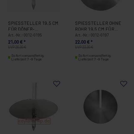
SPIESSTELLER 19,5 CM F
SPIESSTELLER OHNE R
ÜR DÖNER-G
OHR 19,5 CM FÜR D
YROSSGRILLGERÄT PO
ÖNERGRILL CEYLAN U
Art.-Nr.: 0012-0195
Art.-Nr.: 0012-0197
TIS UND CEYLAN 00
ND GURDEN /MOTOR U
21,00 € *
22,00 € *
12-0195
NTEN 0012-0197
UVP 26,00 €
UVP 23,00 €
Sofort versandfertig,
Sofort versandfertig,
Lieferzeit 7 -9 Tage
Lieferzeit 7 -9 Tage