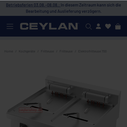
 die
Betriebsferien 03.08.–08.08.:
In diesem Zeitraum kann sich die
Bet
Bearbeitung und Auslieferung verzögern.
Mein Konto
Home
Kochgeräte
Fritteuse
Fritteuse
Elektrofritteuse 700