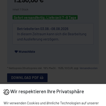
Inhalt
1
Stück
Sofort versandfertig, Lieferzeit 7 -9 Tage
Betriebsferien 03.08.–08.08.2026
In diesem Zeitraum kann sich die Bearbeitung
und Auslieferung verzögern.
Wunschliste
* Nettopreis | Bruttopreis inkl. 19% MwSt.: 1535,10 EUR, zzgl.
Versandkosten
DOWNLOAD PDF
Wir respektieren Ihre Privatsphäre
BESCHREIBUNG
Wir verwenden Cookies und ähnliche Technologien auf unserer