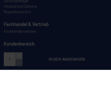
Serviceanfrage
Versand und Zahlung
Reparaturservice
Fachhandel & Vertrieb
Fachhändler werden
Kundenbereich
Login
Registrieren
IN DEN WARENKORB
PAYPAL
VORKASSE
NACHNAHME
SPEDITION
CEYLAN auf Instagram
CEYLAN auf LinkedIn
CEYLAN auf TikTok
CEYLAN auf YouTube