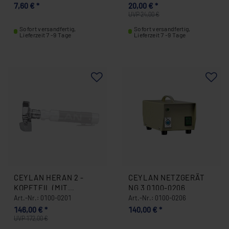
DÖNERMESSER |
DÖNERMESSER, 2,5
7,60 € *
20,00 € *
DEVRAN | HERAN 0079-
METER 0100-0075
UVP 24,00 €
0005
Sofort versandfertig,
Sofort versandfertig,
Lieferzeit 7 -9 Tage
Lieferzeit 7 -9 Tage
CEYLAN HERAN 2 -
CEYLAN NETZGERÄT
KOPFTEIL (MIT
NG 3 0100-0206
ZUBEHÖR) 0100-0201
Art.-Nr.: 0100-0201
Art.-Nr.: 0100-0206
146,00 € *
140,00 € *
UVP 172,00 €