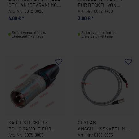
CEYLAN (DEVRAN) MOD
FÜR DECKEL VON
/ SCHALTERKAPPE
DEVRAN, HERAN,
Art.-Nr.: 0012-0028
Art.-Nr.: 0012-1400
0012-0028
SARAN UND SEYMEN
4,00 € *
3,00 € *
DÖNERMESSER
CEYLAN 0012-1400
Sofort versandfertig,
Sofort versandfertig,
Lieferzeit 7 -9 Tage
Lieferzeit 7 -9 Tage
KABELSTECKER 3
CEYLAN
POLIG 24 VOLT FÜR
ANSCHLUSSKABEL MIT
CEYLAN
STECKER FÜR
Art.-Nr.: 0079-0005
Art.-Nr.: 0100-0075