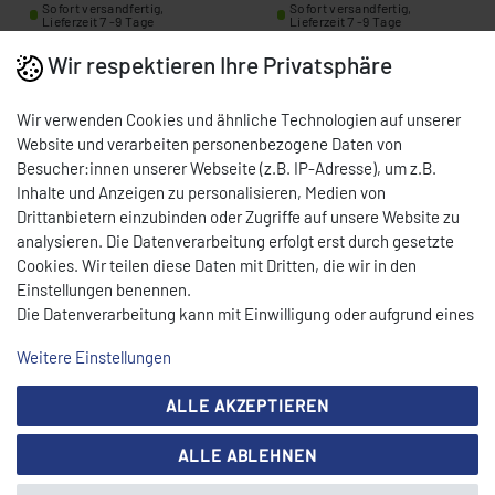
Sofort versandfertig,
Sofort versandfertig,
Lieferzeit 7 -9 Tage
Lieferzeit 7 -9 Tage
Wir respektieren Ihre Privatsphäre
Wir verwenden Cookies und ähnliche Technologien auf unserer
Website und verarbeiten personenbezogene Daten von
Besucher:innen unserer Webseite (z.B. IP-Adresse), um z.B.
Inhalte und Anzeigen zu personalisieren, Medien von
Drittanbietern einzubinden oder Zugriffe auf unsere Website zu
analysieren. Die Datenverarbeitung erfolgt erst durch gesetzte
Cookies. Wir teilen diese Daten mit Dritten, die wir in den
Einstellungen benennen.
Die Datenverarbeitung kann mit Einwilligung oder aufgrund eines
CEYLAN NETZGERÄT
CEYLAN HERAN 2
berechtigten Interesses erfolgen. Die Zustimmung kann erteilt
NG 4 FÜR CEYLAN
KOPFTEIL MIT WELLE
Weitere Einstellungen
oder abgelehnt werden. Es besteht das Recht, nicht einzuwilligen
(SERVO-SYSTEM) 0100-
(OHNE ZUBEHÖR) 0100-
Art.-Nr.: 0100-0210
Art.-Nr.: 0100-0301
und die Einwilligung zu einem späteren Zeitpunkt zu ändern oder
0210
0301
180,00 € *
130,00 € *
ALLE AKZEPTIEREN
zu widerrufen. Beachten Sie unser
Impressum
und weitere
UVP 195,00 €
Hinweise zur Verwendung personenbezogener Daten in unserer
Sofort versandfertig,
Sofort versandfertig,
ALLE ABLEHNEN
Daten­schutz­erklärung
.
Lieferzeit 7 -9 Tage
Lieferzeit 7 -9 Tage