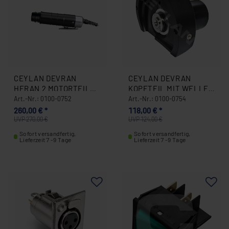
CEYLAN DEVRAN
CEYLAN DEVRAN
HERAN 2 MOTORTEIL
KOPFTEIL MIT WELLE
(NEUES MODELL) 0100-
(OHNE ZUBEHÖR) 0100-
Art.-Nr.: 0100-0752
Art.-Nr.: 0100-0754
0752
0754
260,00 € *
118,00 € *
UVP 270,00 €
UVP 124,00 €
Sofort versandfertig,
Sofort versandfertig,
Lieferzeit 7 -9 Tage
Lieferzeit 7 -9 Tage