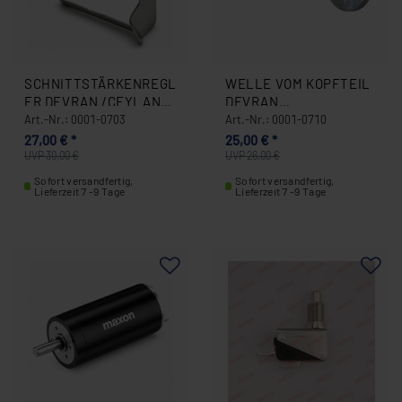
SCHNITTSTÄRKENREGL
WELLE VOM KOPFTEIL
ER DEVRAN /CEYLAN
DEVRAN
AB BJ. 10/2005 0001-
(AUFNAHMEWELLE)/CE
Art.-Nr.: 0001-0703
Art.-Nr.: 0001-0710
0703
YLAN 0001-0710
27,00 € *
25,00 € *
UVP 30,00 €
UVP 26,00 €
Sofort versandfertig,
Sofort versandfertig,
Lieferzeit 7 -9 Tage
Lieferzeit 7 -9 Tage