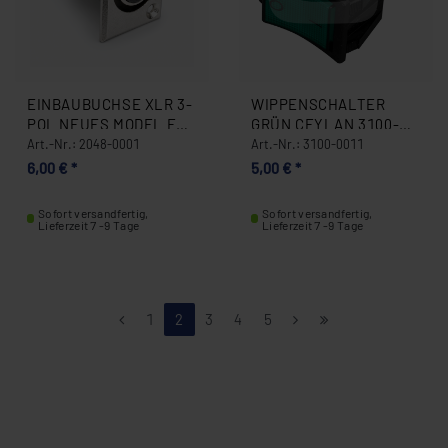
EINBAUBUCHSE XLR 3-
WIPPENSCHALTER
POL NEUES MODEL FÜR
GRÜN CEYLAN 3100-
NG 3 UND NG4 2048-
0011
Art.-Nr.: 2048-0001
Art.-Nr.: 3100-0011
0001
6,00 € *
5,00 € *
Sofort versandfertig,
Sofort versandfertig,
Lieferzeit 7 -9 Tage
Lieferzeit 7 -9 Tage
1
2
3
4
5