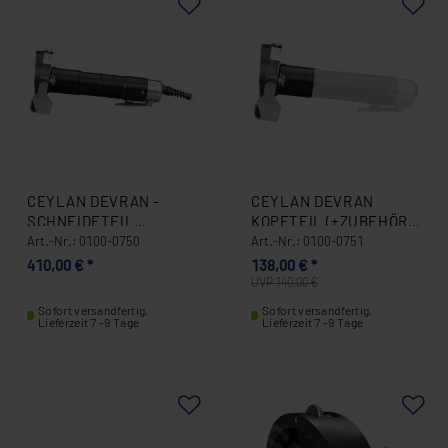
CEYLAN DEVRAN -
CEYLAN DEVRAN
SCHNEIDETEIL
KOPFTEIL (+ZUBEHÖR)
(DÖNERMESSER) 0100-
0100-0751
Art.-Nr.: 0100-0750
Art.-Nr.: 0100-0751
0750
410,00 € *
138,00 € *
UVP 140,00 €
Sofort versandfertig,
Sofort versandfertig,
Lieferzeit 7 -9 Tage
Lieferzeit 7 -9 Tage