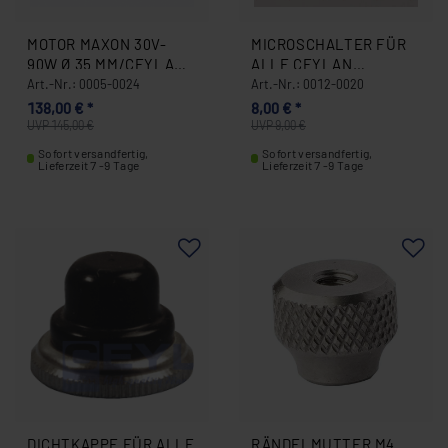
MOTOR MAXON 30V-
MICROSCHALTER FÜR
90W Ø 35 MM/CEYLAN
ALLE CEYLAN
MOD./ DEVRAN ,
MODELLE (DEVRAN)
Art.-Nr.: 0005-0024
Art.-Nr.: 0012-0020
HERAN/ SWISS MADE
SCHALTER 0012-0020
138,00 € *
8,00 € *
0005-0024
UVP 145,00 €
UVP 9,00 €
Sofort versandfertig,
Sofort versandfertig,
Lieferzeit 7 -9 Tage
Lieferzeit 7 -9 Tage
DICHTKAPPE FÜR ALLE
RÄNDELMUTTER M4