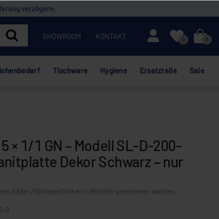
ferung verzögern.
Mein Konto
SHOWROOM
KONTAKT
0
0
üchenbedarf
Tischware
Hygiene
Ersatzteile
Sale
 5 × 1/1 GN – Modell SL-D-200-
nitplatte Dekor Schwarz – nur
nem Kälte-/Klimatechniker in Betrieb genommen werden.
R-S