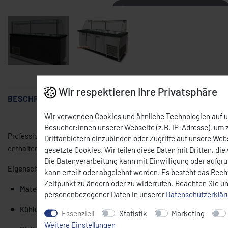
Mit der Maus über das Bild fahren
Wir respektieren Ihre Privatsphäre
BESCHREIBUNG
Wir verwenden Cookies und ähnliche Technologien auf 
Besucher:innen unserer Webseite (z.B. IP-Adresse), um z
Professionelle
Saladette aus hochwertigem Edelstahl
mit edler Gra
Drittanbietern einzubinden oder Zugriffe auf unsere Webs
enthalten) und verfügt über eine leistungsstarke Umluftkühlung fü
gesetzte Cookies. Wir teilen diese Daten mit Dritten, die
Die Datenverarbeitung kann mit Einwilligung oder aufgr
Eigenschaften:
kann erteilt oder abgelehnt werden. Es besteht das Recht
Zeitpunkt zu ändern oder zu widerrufen. Beachten Sie u
Material:
Edelstahlgehäuse mit Granitplatte
personenbezogener Daten in unserer
Daten­schutz­erklä
Kühlung:
Umluftsystem mit automatischer Abtauung
Essenziell
Statistik
Marketing
Weitere Einstellungen