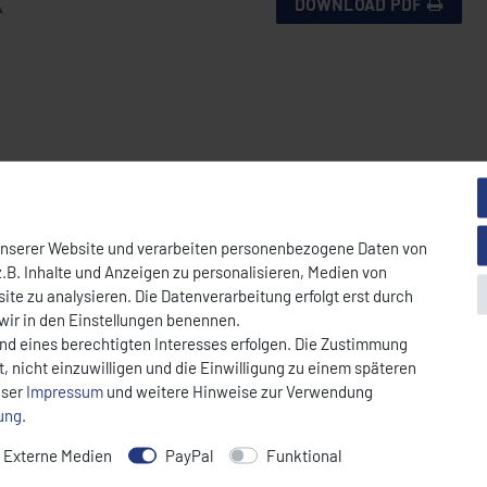
DOWNLOAD PDF
unserer Website und verarbeiten personenbezogene Daten von
.B. Inhalte und Anzeigen zu personalisieren, Medien von
nit-Arbeitsplatte, ideal für Pizzerien, Restaurants und Imbisse. Das Ger
ite zu analysieren. Die Datenverarbeitung erfolgt erst durch
r gleichmäßige Temperaturverteilung. Das digitale Bedienfeld ermöglic
 wir in den Einstellungen benennen.
und eines berechtigten Interesses erfolgen. Die Zustimmung
, nicht einzuwilligen und die Einwilligung zu einem späteren
nser
Impressum
und weitere Hinweise zur Verwendung
rung
.
Externe Medien
PayPal
Funktional