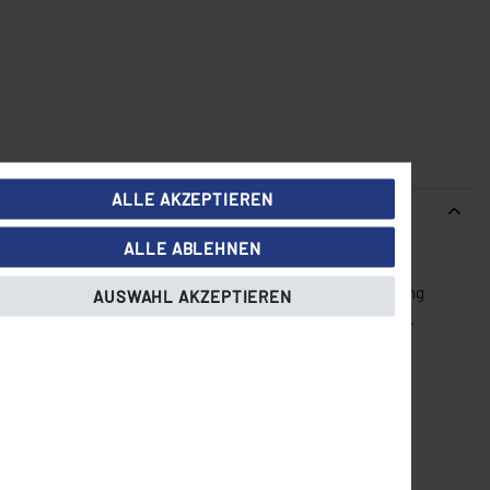
ALLE AKZEPTIEREN
ALLE ABLEHNEN
ät bietet Platz für
5 × 1/1 GN-Behälter
(nicht im Lieferumfang
AUSWAHL AKZEPTIEREN
ht eine präzise Steuerung von Temperatur und Abtauvorgang.