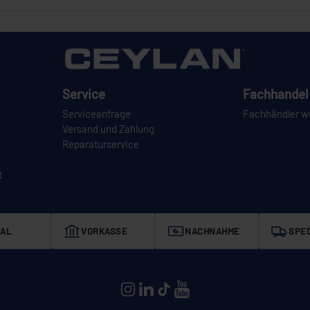
Service
Fachhandel 
Serviceanfrage
Fachhändler w
Versand und Zahlung
Reparaturservice
t
AL
VORKASSE
NACHNAHME
SPED
CEYLAN auf Instagram
CEYLAN auf LinkedIn
CEYLAN auf TikTok
CEYLAN auf YouTube