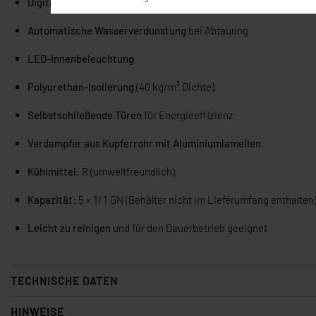
Digitales Bedienfeld
zur Temperaturregelung (+6 °C bis +10 °C)
Automatische Wasserverdunstung
bei Abtauung
LED-Innenbeleuchtung
Polyurethan-Isolierung
(40 kg/m³ Dichte)
Selbstschließende Türen
für Energieeffizienz
Verdampfer aus Kupferrohr mit Aluminiumlamellen
Kühlmittel:
R (umweltfreundlich)
Kapazität:
5 × 1/1 GN (Behälter nicht im Lieferumfang enthalten
Leicht zu reinigen
und für den Dauerbetrieb geeignet
TECHNISCHE DATEN
HINWEISE