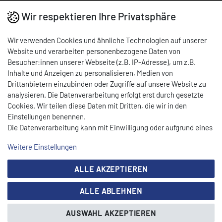
Wir respektieren Ihre Privatsphäre
Wir verwenden Cookies und ähnliche Technologien auf unserer
Website und verarbeiten personenbezogene Daten von
Besucher:innen unserer Webseite (z.B. IP-Adresse), um z.B.
Inhalte und Anzeigen zu personalisieren, Medien von
Drittanbietern einzubinden oder Zugriffe auf unsere Website zu
analysieren. Die Datenverarbeitung erfolgt erst durch gesetzte
Cookies. Wir teilen diese Daten mit Dritten, die wir in den
Einstellungen benennen.
Die Datenverarbeitung kann mit Einwilligung oder aufgrund eines
berechtigten Interesses erfolgen. Die Zustimmung kann erteilt
Weitere Einstellungen
oder abgelehnt werden. Es besteht das Recht, nicht einzuwilligen
und die Einwilligung zu einem späteren Zeitpunkt zu ändern oder
ALLE AKZEPTIEREN
zu widerrufen. Beachten Sie unser
Impressum
und weitere
Unternehmen
Hinweise zur Verwendung personenbezogener Daten in unserer
Über CEYLAN
ALLE ABLEHNEN
Daten­schutz­erklärung
.
Karriere
Showroom
AUSWAHL AKZEPTIEREN