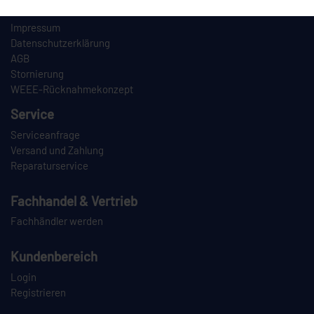
Informationen
Impressum
Datenschutzerklärung
AGB
Stornierung
WEEE-Rücknahmekonzept
Service
Serviceanfrage
Versand und Zahlung
Reparaturservice
Fachhandel & Vertrieb
Fachhändler werden
Kundenbereich
Login
Registrieren