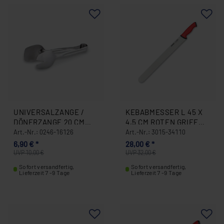
UNIVERSALZANGE /
KEBABMESSER L 45 X
DÖNERZANGE 20 CM
4,5 CM ROTEN GRIFF
EDELSTAHL 0246-
3015-34110
Art.-Nr.: 0246-16126
Art.-Nr.: 3015-34110
16126
6,90 € *
28,00 € *
UVP 10,00 €
UVP 32,00 €
Sofort versandfertig,
Sofort versandfertig,
Lieferzeit 7 -9 Tage
Lieferzeit 7 -9 Tage