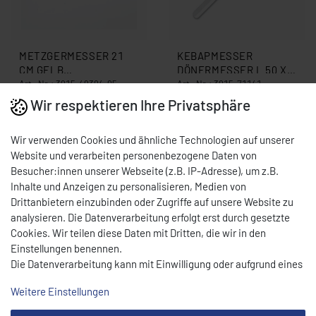
METZGERMESSER 21
KEBAPMESSER
CM GELB
DÖNERMESSER L 50 X 4
SCHLACHTERMESSER
CM SCHWARZ 3015-
Art.-Nr.: 3015-49304-05
Art.-Nr.: 3015-71141
MADE IN GERMANY
71141
17,00 € *
23,00 € *
Wir respektieren Ihre Privatsphäre
PIRGE 3015-49304-05
UVP 20,00 €
UVP 30,00 €
Sofort versandfertig,
Sofort versandfertig,
Wir verwenden Cookies und ähnliche Technologien auf unserer
Lieferzeit 7 -9 Tage
Lieferzeit 7 -9 Tage
Website und verarbeiten personenbezogene Daten von
Besucher:innen unserer Webseite (z.B. IP-Adresse), um z.B.
Inhalte und Anzeigen zu personalisieren, Medien von
Drittanbietern einzubinden oder Zugriffe auf unsere Website zu
analysieren. Die Datenverarbeitung erfolgt erst durch gesetzte
Cookies. Wir teilen diese Daten mit Dritten, die wir in den
Einstellungen benennen.
Die Datenverarbeitung kann mit Einwilligung oder aufgrund eines
berechtigten Interesses erfolgen. Die Zustimmung kann erteilt
Weitere Einstellungen
oder abgelehnt werden. Es besteht das Recht, nicht einzuwilligen
und die Einwilligung zu einem späteren Zeitpunkt zu ändern oder