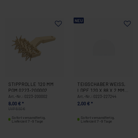
NEU
STIPPROLLE 120 MM
TEIGSCHABER WEISS, L
POM 0223-200002
DPE 120 X 88 X 2 MM 0
223-227244
Art.-Nr.: 0223-200002
Art.-Nr.: 0223-227244
8,00 € *
2,00 € *
UVP 8,50 €
Sofort versandfertig,
Sofort versandfertig,
Lieferzeit 7 -9 Tage
Lieferzeit 7 -9 Tage