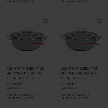
Lieferzeit 7 -9 Tage
Lieferzeit 7 -9 Tage
KOCHTOPF Ø 60X20CM
KOCHTOPF Ø 65X25CM
HELVANE MIT DECKEL
HELVANE VERKAUF IN
18/10 EDELSTAHL
NRW 0277-65X25
Art.-Nr.: 0277-60x20
Art.-Nr.: 0277-65x25
0277-60X20
160,00 € *
199,00 € *
UVP 200,00 €
UVP 290,00 €
Sofort versandfertig,
Sofort versandfertig,
Lieferzeit 7 -9 Tage
Lieferzeit 7 -9 Tage