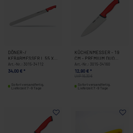
DÖNER-/
KÜCHENMESSER - 19
KEBABMESSER L 55 X
CM - PREMIUM DUO
4,5 CM ROTEN GRIFF
3015-34160
Art.-Nr.: 3015-34112
Art.-Nr.: 3015-34160
3015-34112
34,00 € *
12,90 € *
UVP 16,30 €
Sofort versandfertig,
Sofort versandfertig,
Lieferzeit 7 -9 Tage
Lieferzeit 7 -9 Tage