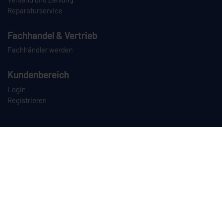
Reparaturservice
Fachhandel & Vertrieb
Fachhändler werden
Kundenbereich
Login
Registrieren
PAYPAL
VORKASSE
NACHNAHME
SPEDITION
CEYLAN auf Instagram
CEYLAN auf LinkedIn
CEYLAN auf TikTok
CEYLAN auf YouTube
Dieses Angebot richtet sich ausschließlich an Unternehmer im Sinne des