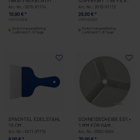
/BRATENSPACHTEL
SUPERIOR L – 55 × 4,5
12,5 CM GRIFF AUS
CM – SCHWARZER
Art.-Nr.: 3015-81114
Art.-Nr.: 3015-91112
EDELSTAHL 3015-
GRIFF 3015-91112
10,90 € *
29,00 € *
81114
UVP 17,00 €
UVP 40,00 €
Sofort versandfertig,
Sofort versandfertig,
Lieferzeit 7 -9 Tage
Lieferzeit 7 -9 Tage
SPACHTEL EDELSTAHL
SCHNEIDSCHEIBE EG1 •
15 CM
1 MM FÜR GAM
KUNSTSTOFFGRIFF
GEMÜSESCHNEIDER
Art.-Nr.: 0011-37715
Art.-Nr.: 0062-0004
BLAU 0011-37715
0062-0004
8,00 € *
70,00 € *