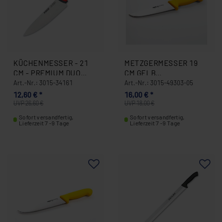
KÜCHENMESSER - 21
METZGERMESSER 19
CM - PREMIUM DUO
CM GELB
3015-34161
SCHLACHTERMESSER
Art.-Nr.: 3015-34161
Art.-Nr.: 3015-49303-05
MADE IN GERMANY
12,60 € *
16,00 € *
PIRGE 3015-49303-05
UVP 26,60 €
UVP 18,00 €
Sofort versandfertig,
Sofort versandfertig,
Lieferzeit 7 -9 Tage
Lieferzeit 7 -9 Tage