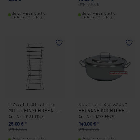
UVP 120,00 €
Sofort versandfertig,
Sofort versandfertig,
Lieferzeit 7 -9 Tage
Lieferzeit 7 -9 Tage
PIZZABLECHHALTER
KOCHTOPF Ø 55X20CM
MIT 15 EINSCHÜBEN –
HELVANE KOCHTOPF Ø
NUR ZUR MITNAHME
55X20CM HELVANE
Art.-Nr.: 0131-0008
Art.-Nr.: 0277-55x20
0131-0008
0277-55X20
25,00 € *
140,00 € *
UVP 50,00 €
UVP 210,00 €
Sofort versandfertig,
Sofort versandfertig,