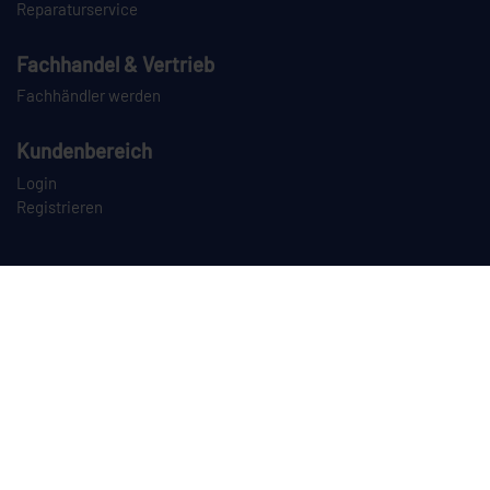
Reparaturservice
Fachhandel & Vertrieb
Fachhändler werden
Kundenbereich
Login
Registrieren
PAYPAL
VORKASSE
NACHNAHME
SPEDITION
CEYLAN auf Instagram
CEYLAN auf LinkedIn
CEYLAN auf TikTok
CEYLAN auf YouTube
Dieses Angebot richtet sich ausschließlich an Unternehmer im Sinne des
§ 14 BGB sowie an juristische Personen des öffentlichen Rechts und