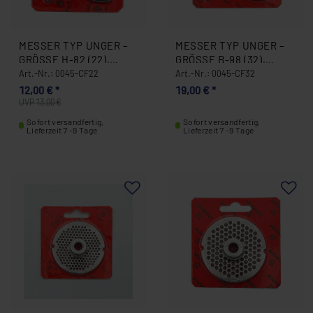
MESSER TYP UNGER –
MESSER TYP UNGER –
GRÖSSE H-82 (22), Ø
GRÖSSE B-98 (32), Ø
66 MM, EDELSTAHL, S
90 MM, EDELSTAHL 0
Art.-Nr.: 0045-CF22
Art.-Nr.: 0045-CF32
ELBSTSCHÄRFEND 0
045-CF32
12,00 € *
19,00 € *
045-CF22
UVP 13,00 €
Sofort versandfertig,
Sofort versandfertig,
Lieferzeit 7 -9 Tage
Lieferzeit 7 -9 Tage