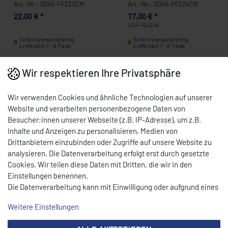
ALVADOR E
ENTERPRISE
Art.-Nr.: 0045-PF223CM
Art.-Nr.: 0045-PF224CM
NTERPRISE, S
SELBSTSCHÄRFEND | Ø
22,00 € *
17,00 € *
ELBSTSCHÄRFEND 0
4 MM 0045-PF224CM
UVP 19,00 €
045-PF223CM
Sofort versandfertig,
Sofort versandfertig,
Lieferzeit 7 -9 Tage
Lieferzeit 7 -9 Tage
Wir respektieren Ihre Privatsphäre
Wir verwenden Cookies und ähnliche Technologien auf unserer
Website und verarbeiten personenbezogene Daten von
Besucher:innen unserer Webseite (z.B. IP-Adresse), um z.B.
Inhalte und Anzeigen zu personalisieren, Medien von
Drittanbietern einzubinden oder Zugriffe auf unsere Website zu
analysieren. Die Datenverarbeitung erfolgt erst durch gesetzte
Cookies. Wir teilen diese Daten mit Dritten, die wir in den
Einstellungen benennen.
Die Datenverarbeitung kann mit Einwilligung oder aufgrund eines
LOCHSCHEIBE TYP
LOCHSCHEIBE - 22/8
ENTERPRISE 22/6 –
SALVADOR
berechtigten Interesses erfolgen. Die Zustimmung kann erteilt
Weitere Einstellungen
Ø 6 MM, EDELSTAHL,
ENTERPRISE
Art.-Nr.: 0045-PF226CM
Art.-Nr.: 0045-PF228CM
oder abgelehnt werden. Es besteht das Recht, nicht einzuwilligen
MIT NABE,
SELBSTSCHÄRFEND | Ø
18,00 € *
18,00 € *
und die Einwilligung zu einem späteren Zeitpunkt zu ändern oder
SELBSTSCHÄRFEND
8 MM 0045-PF228CM