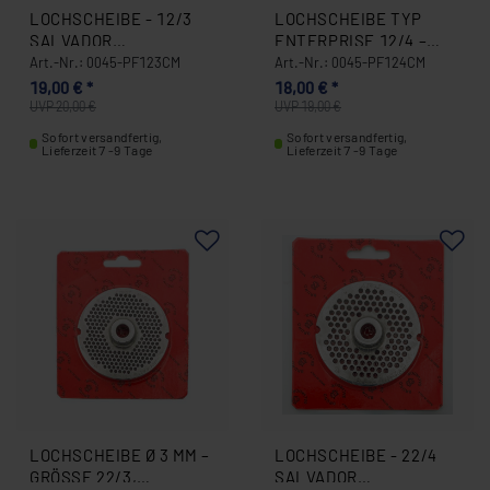
LOCHSCHEIBE - 12/3
LOCHSCHEIBE TYP
SALVADOR
ENTERPRISE 12/4 –
ENTERPRISE
Ø 4 MM, EDELSTAHL,
Art.-Nr.: 0045-PF123CM
Art.-Nr.: 0045-PF124CM
SELBSTSCHÄRFEND | Ø
MIT NABE,
19,00 € *
18,00 € *
3 MM 0045-PF123CM
SELBSTSCHÄRFEND
UVP 20,00 €
UVP 19,00 €
(SALVADOR, MADE IN
Sofort versandfertig,
Sofort versandfertig,
ITALY) 0045-PF124CM
Lieferzeit 7 -9 Tage
Lieferzeit 7 -9 Tage
LOCHSCHEIBE Ø 3 MM –
LOCHSCHEIBE - 22/4
GRÖSSE 22/3, S
SALVADOR