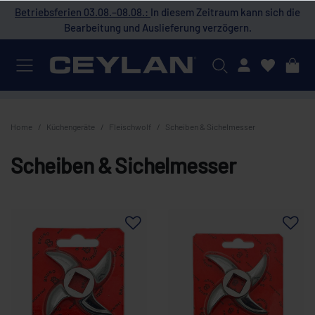
 die
Betriebsferien 03.08.–08.08.:
In diesem Zeitraum kann sich die
Bet
Bearbeitung und Auslieferung verzögern.
Mein Konto
Home
Küchengeräte
Fleischwolf
Scheiben & Sichelmesser
Scheiben & Sichelmesser